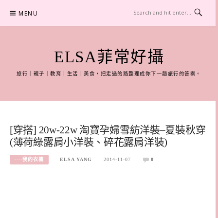
Skip
MENU
to
content
ELSA菲常好攝
旅行｜親子｜教育｜生活｜美食，把走過的路整理成你下一趟旅行的答案。
[穿搭] 20w-22w 淘寶孕婦雪紡洋裝–夏裝秋穿
(薄荷綠露肩小洋裝、碎花露肩洋裝)
----我的衣櫥
ELSA YANG
2014-11-07
0