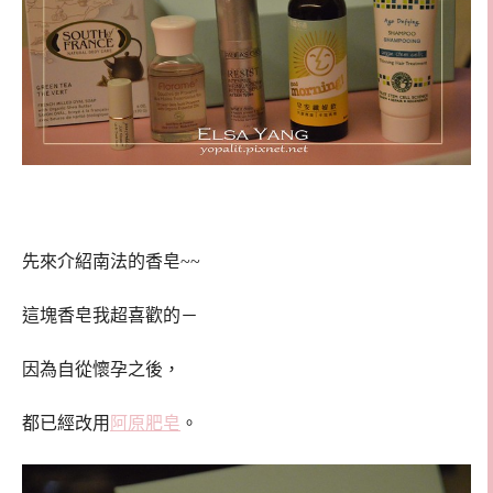
先來介紹南法的香皂~~
這塊香皂我超喜歡的－
因為自從懷孕之後，
都已經改用
阿原肥皂
。