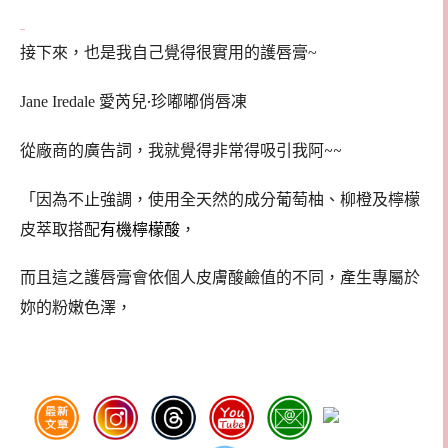
接下來，也是我自己覺得很實用的護唇膏~
愛芮兒‧珍嘟嘟俏唇凍
Jane Iredale
從廠商的廣告詞，我就覺得非常得吸引我阿~~
「
因為不止強調，使用全天然的成分葡萄柚、柳橙及檸檬
皮萃取
搭配
有機檸檬酸
，
而且這之護唇膏會
依個人皮膚酸鹼值的不同，產生專屬於
妳的粉嫩色澤，