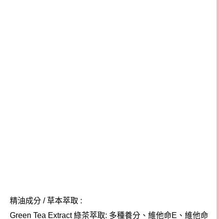
精油成分
草本萃取
/
:
綠茶萃取
多種養分、維他命
、維他命
Green Tea Extract
:
E