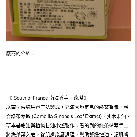
廠商的介紹：
【
南法香皂
綠茶
】
South of France
–
以南法傳統馬賽工法製成，充滿大地氣息的綠茶香氣，融
合綠茶萃取
、乳木果油、
(Camellia Sinensis Leaf Extract)
草本基底油與植物甘油小爐製作；看的到的綠茶精萃手工
將綠茶葉入皂，從肌膚底層調理，幫助舒緩控油，讓肌膚