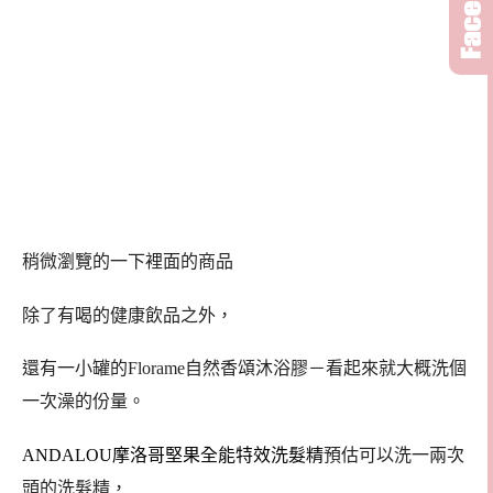
稍微瀏覽的一下裡面的商品
除了有喝的健康飲品之外，
還有一小罐的
Florame自然香頌沐浴膠
－看起來就大概洗個
一次澡的份量。
ANDALOU摩洛哥堅果全能特效洗髮精
預估可以洗一兩次
頭的洗髮精，