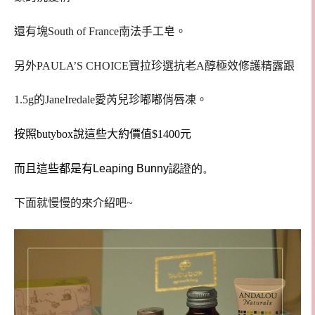
還有塊
South of France南法手工皂
。
另外
PAULA’S CHOICE寶拉珍選抗老A醇極效修護精露
跟
1.5g的JaneIredale愛芮兒珍嘟嘟俏唇凍
。
按照butybox說這些大約價值$1400元
而且這些都是有
Leaping Bunny認證的。
下面就慢慢的來介紹吧~