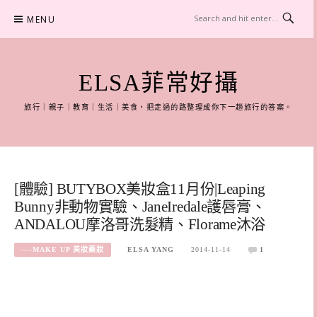
Skip
MENU
to
content
ELSA菲常好攝
旅行｜親子｜教育｜生活｜美食，把走過的路整理成你下一趟旅行的答案。
[體驗] BUTYBOX美妝盒11月份|Leaping
Bunny非動物實驗、JaneIredale護唇膏、
ANDALOU摩洛哥洗髮精、Florame沐浴
----MAKE UP 美妝藥妝
ELSA YANG
2014-11-14
1