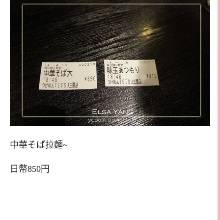
中華そば拉麵~
日幣850円