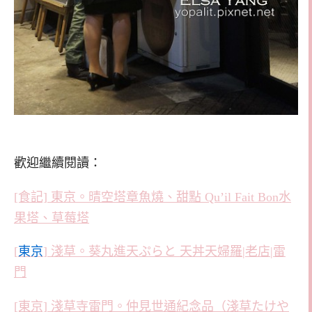
歡迎繼續閱讀：
[食記] 東京。晴空塔章魚燒、甜點 Qu’il Fait Bon水
果塔、草莓塔
[
東京
] 淺草。葵丸進天ぷらと 天丼天婦羅|老店|雷
門
[東京] 淺草寺雷門。仲見世通紀念品（淺草たけや