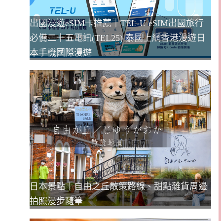
出國漫遊eSIM卡推薦｜TEL-U eSIM出國旅行
必備二十五電訊(TEL25) 泰國上網香港漫遊日
本手機國際漫遊
日本景點｜自由之丘散策路線、甜點雜貨周邊
拍照漫步隨筆