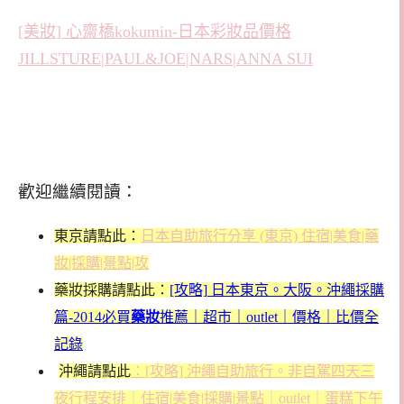
[美妝] 心齋橋kokumin-日本彩妝品價格
JILLSTURE|PAUL&JOE|NARS|ANNA SUI
歡迎繼續閱讀：
東京請點此：
日本自助旅行分享 (東京) 住宿|美食|藥
妝|採購|景點|攻
藥妝採購請點此：
[攻略]
日本東京。大阪。沖繩採購
篇-2014必買
藥妝
推薦｜
超市｜outlet｜價格｜比價全
記錄
沖繩請點此
：[攻略] 沖繩自助旅行。非自駕四天三
夜行程安排｜住宿|美食|採購|景點｜outlet｜蛋糕下午