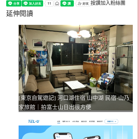
按讚加入粉絲團
延伸閱讀
[東京自駕遊記] 河口湖住宿 山中湖 民宿-山乃
家旅館｜拍富士山日出很方便