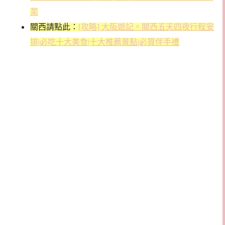
茶
關西請點此：
[攻略] 大阪遊記。關西五天四夜行程安
排|必吃十大美食|十大推薦景點|必買伴手禮