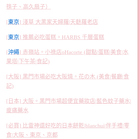
筷子、高久扇子）
[
東京
] 淺草 大黑家天婦羅|天麩羅老店
[
東京
] 推薦必吃蛋糕。HARBS 千層蛋糕
[
沖繩
] 赤嶺站。小祿店oHacorte (甜點|蛋糕|美食|水
果塔|下午茶|食記)
[大阪] 黑門市場必吃大阪燒。花の木 (美食|餐廳|食
記)
[日本] 大阪。黑門市場超便宜藥妝店|藍色蚊子藥水|
痠痛藥水
[必買] 比雷神還好吃的日本餅乾|blanchui|伴手禮|零
食|大阪、東京、京都