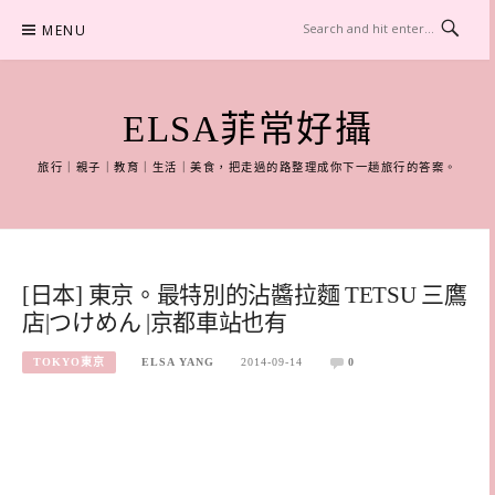
Skip
MENU
to
content
ELSA菲常好攝
旅行｜親子｜教育｜生活｜美食，把走過的路整理成你下一趟旅行的答案。
[日本] 東京。最特別的沾醬拉麵 TETSU 三鷹
店|つけめん |京都車站也有
TOKYO東京
ELSA YANG
2014-09-14
0