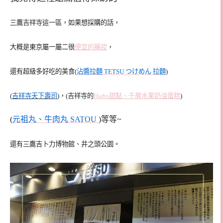
三鷹吉祥寺這一區，如果想採購的話，
大概是東京屬一屬二很
便宜的藥妝
，
還有超級多好吃的美食(
沾醬拉麵 TETSU つけめん 拉麵
)
(
吉祥寺天下壽司
)，(吉祥寺的
Harbs甜點、千層水果奶油蛋糕
)
(
元祖丸、牛肉丸 SATOU
)等等~
還有三鷹吉卜力博物館、井之頭公園。