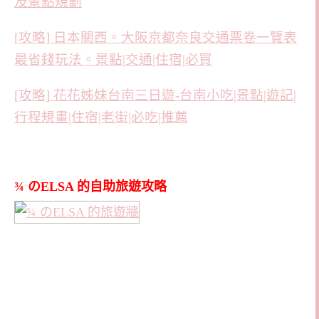
及景點規劃
[攻略] 日本關西。大阪京都奈良交通票卷一覽表
最省錢玩法。景點|交通|住宿|必買
[攻略]
花花姊妹台南三日遊-台南小吃|景點|遊記|
行程規畫|住宿|老街|必吃|推薦
¾ のELSA 的自助旅遊攻略