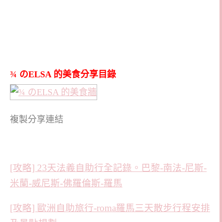
¾ のELSA 的美食分享目錄
複製分享連結
[攻略] 23天法義自助行全記錄。巴黎-南法-尼斯-
米蘭-威尼斯-佛羅倫斯-羅馬
[攻略] 歐洲自助旅行-roma羅馬三天散步行程安排