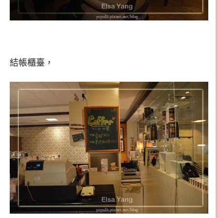
結帳櫃臺，