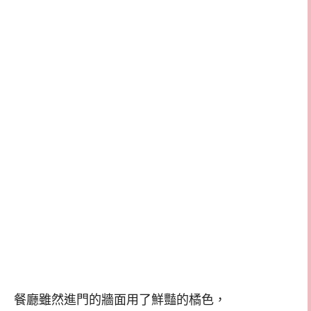
餐廳雖然進門的牆面用了鮮豔的橘色，