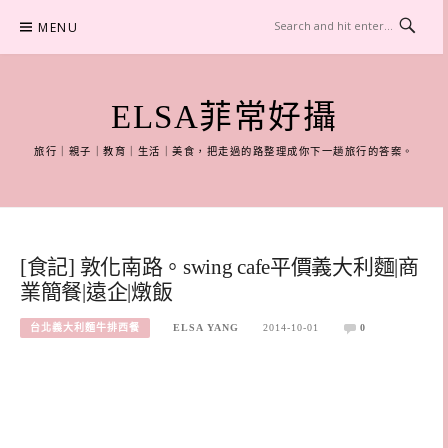
Skip
MENU
to
content
ELSA菲常好攝
旅行｜親子｜教育｜生活｜美食，把走過的路整理成你下一趟旅行的答案。
[食記] 敦化南路。swing cafe平價義大利麵|商
業簡餐|遠企|燉飯
台北義大利麵牛排西餐
ELSA YANG
2014-10-01
0