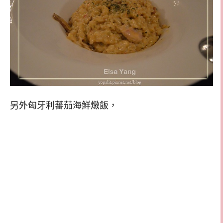
另外匈牙利蕃茄海鮮燉飯，