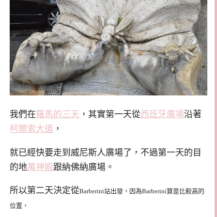
我們在
羅馬的三天
，其實第一天從
西班牙廣場
沿著
柯爾索大道
，
就已經快要走到威尼斯人廣場了，不過第一天的目
的地
萬神殿
跟納佛納廣場。
所以第二天決定從
Barberini站出發，因為
Barberini
算是比較高的
位置，