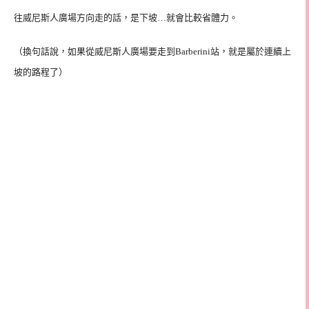
往威尼斯人廣場方向走的話，
是下坡…就會比較省體力。
（換句話說，如果從威尼斯人廣場要走到
Barberini
站，就是屬於連續上
坡的路程了）