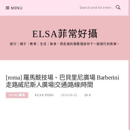
Skip
MENU
to
content
ELSA菲常好攝
旅行｜親子｜教育｜生活｜美食，把走過的路整理成你下一趟旅行的答案。
[roma] 羅馬競技場、巴貝里尼廣場 Barberini
走路威尼斯人廣場|交通|路線|時間
ROME羅馬
ELSA YANG
2014-09-25
0