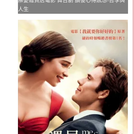
解憂雜貨店電影 舞台劇 讀後心得感想-哲學與
人生