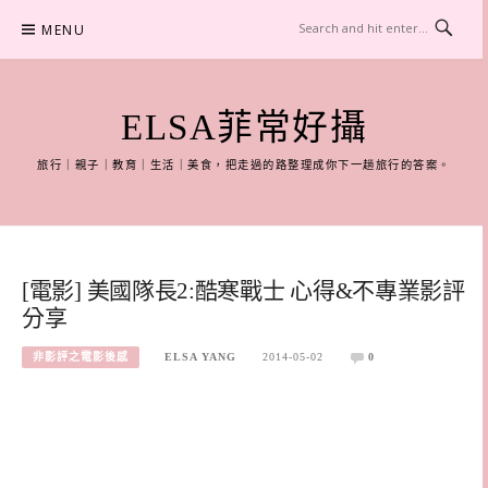
Skip
MENU
to
content
ELSA菲常好攝
旅行｜親子｜教育｜生活｜美食，把走過的路整理成你下一趟旅行的答案。
[電影] 美國隊長2:酷寒戰士 心得&不專業影評
分享
非影評之電影後感
ELSA YANG
2014-05-02
0