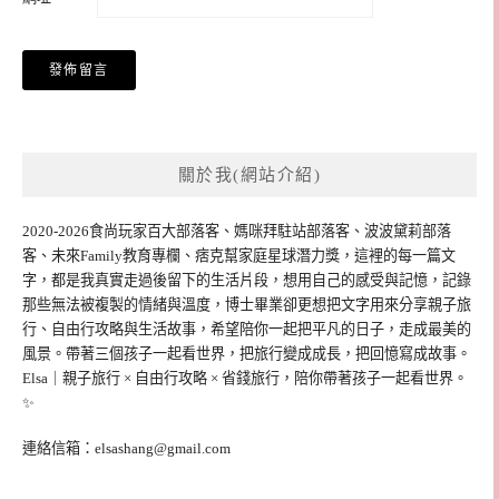
關於我(網站介紹)
2020-2026食尚玩家百大部落客、媽咪拜駐站部落客、波波黛莉部落
客、未來Family教育專欄、痞克幫家庭星球潛力獎，這裡的每一篇文
字，都是我真實走過後留下的生活片段，想用自己的感受與記憶，記錄
那些無法被複製的情緒與溫度，博士畢業卻更想把文字用來分享親子旅
行、自由行攻略與生活故事，希望陪你一起把平凡的日子，走成最美的
風景。帶著三個孩子一起看世界，把旅行變成成長，把回憶寫成故事。
Elsa｜親子旅行 × 自由行攻略 × 省錢旅行，陪你帶著孩子一起看世界。
✨
連絡信箱：
elsashang@gmail.com