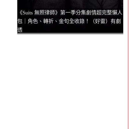
《Suits 無照律師》第一季分集劇情超完整懶人
包｜角色、轉折、金句全收錄！（好雷）有劇
透