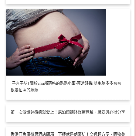
[子言子語] 關於elsa部落格的點點小事-菲常好攝 雙胞胎多多奈奈
很愛拍照的媽媽
第一次做頌缽療癒就愛上！尼泊爾頌缽聲療體驗、感受與心得分享
香港旺角康得思酒店開箱｜下樓就是朗豪坊！交通超方便、購物美