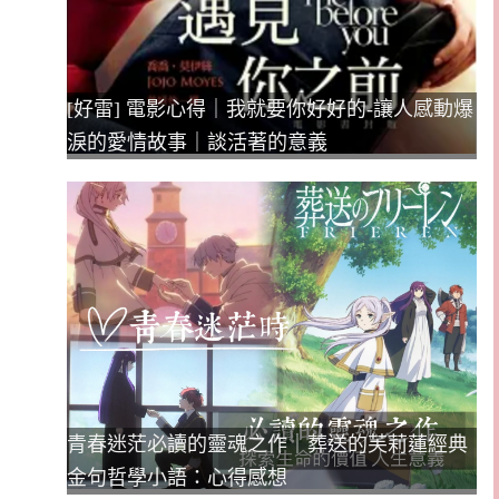
[好雷] 電影心得｜我就要你好好的-讓人感動爆
淚的愛情故事｜談活著的意義
青春迷茫必讀的靈魂之作｜葬送的芙莉蓮經典
金句哲學小語：心得感想