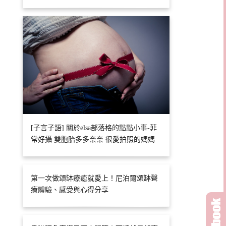
[子言子語] 關於elsa部落格的點點小事-菲
常好攝 雙胞胎多多奈奈 很愛拍照的媽媽
第一次做頌缽療癒就愛上！尼泊爾頌缽聲
療體驗、感受與心得分享