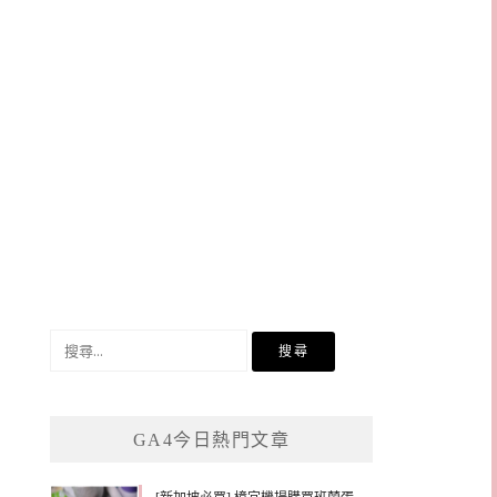
搜
尋
關
鍵
GA4今日熱門文章
字: