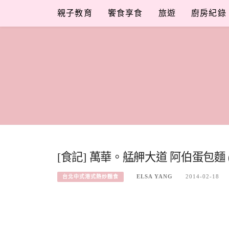
Skip
親子教育
饗食享食
旅遊
廚房紀錄
to
content
[食記] 萬華。艋舺大道 阿伯蛋包麵 
ELSA YANG
2014-02-18
台北中式港式熱炒麵食