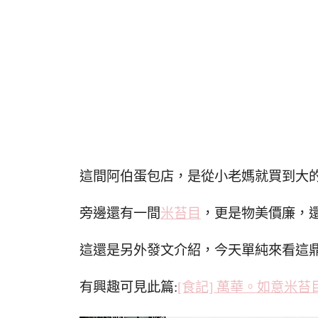
這間阿伯蛋包店，是從小老媽就買到大
旁邊還有一間
米苔目
，更是物美價廉，
這還是另外發文介紹，今天單純來看這鼎
有興趣可見此篇:
[食記] 萬華。如意米苔