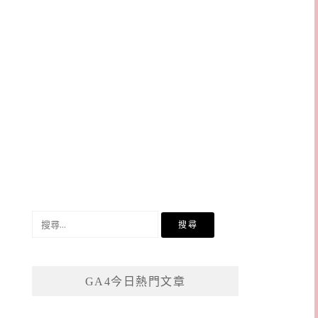
搜
尋
關
鍵
GA4今日熱門文章
字: