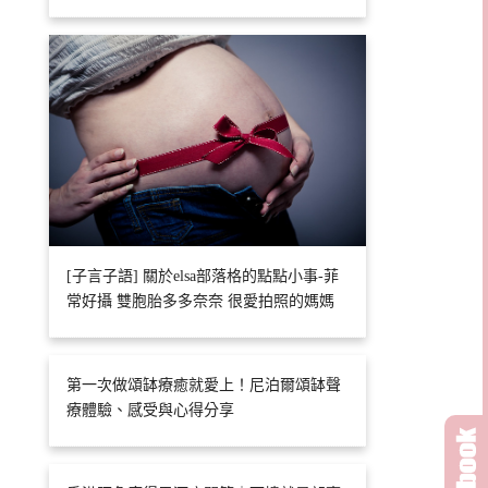
[子言子語] 關於elsa部落格的點點小事-菲
常好攝 雙胞胎多多奈奈 很愛拍照的媽媽
第一次做頌缽療癒就愛上！尼泊爾頌缽聲
療體驗、感受與心得分享