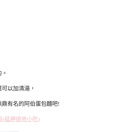
的。
還可以加清湯，
鼎有名的阿伯蛋包麵吧!
目(艋舺道地小吃)