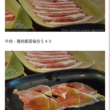
牛肉、豬肉都是每份＄４０