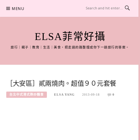
Skip
MENU
to
content
ELSA菲常好攝
旅行｜親子｜教育｜生活｜美食，把走過的路整理成你下一趟旅行的答案。
［大安區］貳兩燒肉。超值９０元套餐
台北中式港式熱炒麵食
ELSA YANG
2013-09-18
0