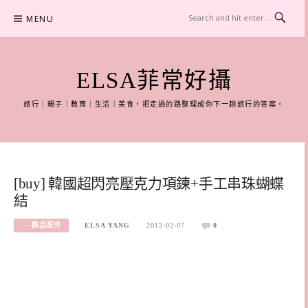
Skip
MENU
to
content
ELSA菲常好攝
旅行｜親子｜教育｜生活｜美食，把走過的路整理成你下一趟旅行的答案。
[buy] 韓國超閃亮壓克力項鍊+手工串珠蝴蝶
結
----飾品配件
ELSA YANG
2012-02-07
0