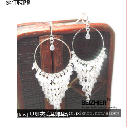
延伸閱讀
[buy] 貝貝夾式耳飾耳環