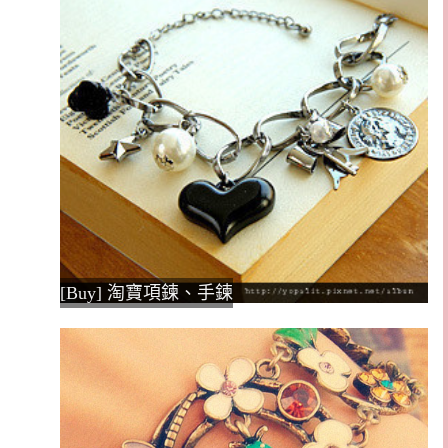
[Buy] 淘寶項鍊、手鍊