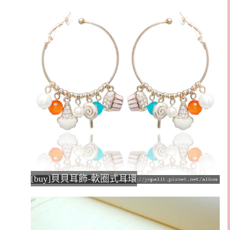
[buy]貝貝耳飾-軟圈式耳環