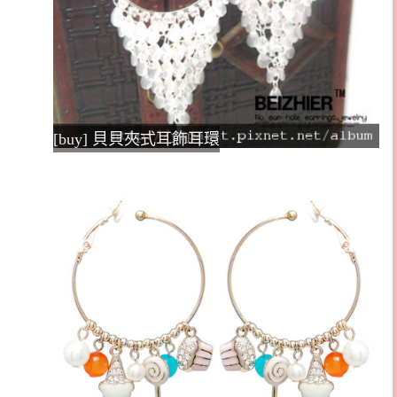
[buy] 貝貝夾式耳飾耳環