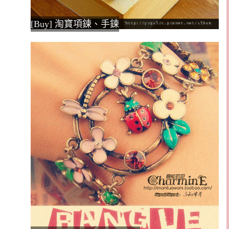
[Buy] 淘寶項鍊、手鍊