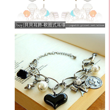
[buy]貝貝耳飾-軟圈式耳環