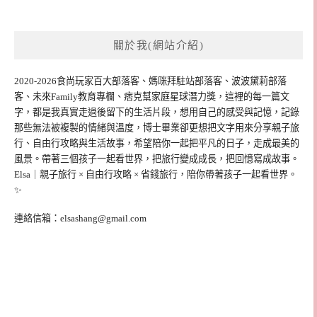
關於我(網站介紹)
2020-2026食尚玩家百大部落客、媽咪拜駐站部落客、波波黛莉部落
客、未來Family教育專欄、痞克幫家庭星球潛力獎，這裡的每一篇文
字，都是我真實走過後留下的生活片段，想用自己的感受與記憶，記錄
那些無法被複製的情緒與溫度，博士畢業卻更想把文字用來分享親子旅
行、自由行攻略與生活故事，希望陪你一起把平凡的日子，走成最美的
風景。帶著三個孩子一起看世界，把旅行變成成長，把回憶寫成故事。
Elsa｜親子旅行 × 自由行攻略 × 省錢旅行，陪你帶著孩子一起看世界。
✨
連絡信箱：
elsashang@gmail.com