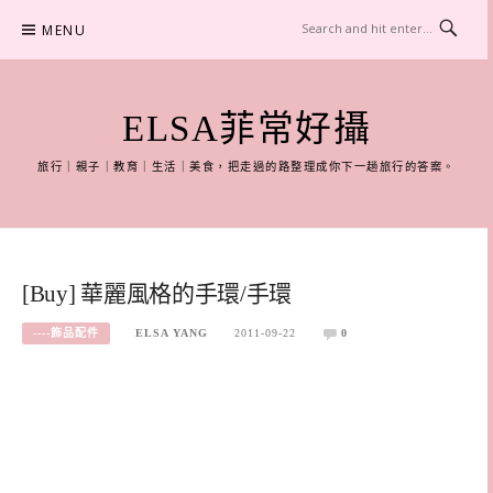
Skip
MENU
to
content
ELSA菲常好攝
旅行｜親子｜教育｜生活｜美食，把走過的路整理成你下一趟旅行的答案。
[Buy] 華麗風格的手環/手環
----飾品配件
ELSA YANG
2011-09-22
0