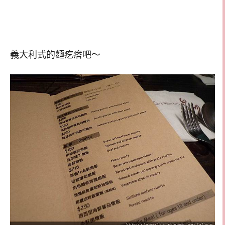
義大利式的麵疙瘩吧～