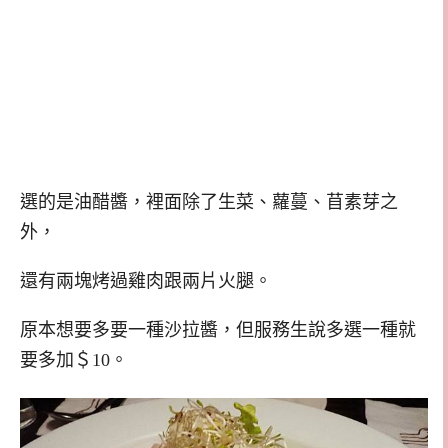
選的是油醋醬，裡面除了生菜、蘿蔓、苜素芽之
外，
還有兩塊烤過雞肉跟兩片火腿。
原本想要多要一種沙拉醬，但服務生說多選一種就
要多加＄10。