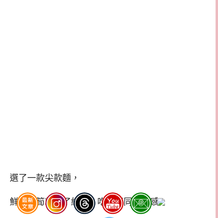
選了一款尖款麵，
鮮蝦蘆筍就選了細麵，吃吃不同的口感。