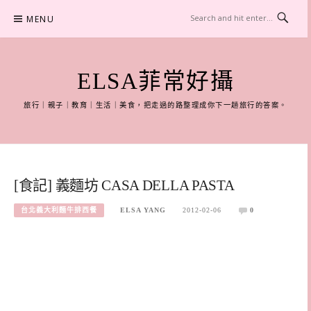
Skip
MENU
to
content
ELSA菲常好攝
旅行｜親子｜教育｜生活｜美食，把走過的路整理成你下一趟旅行的答案。
[食記] 義麵坊 CASA DELLA PASTA
台北義大利麵牛排西餐
ELSA YANG
2012-02-06
0