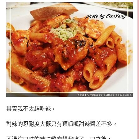
其實我不太趕吃辣，
對辣的忍耐度大概只有頂呱呱甜辣醬差不多，