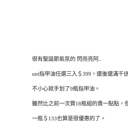
很有聖誕節氣氛的 閃亮亮阿..
unt指甲油任選三入＄399，還後還滿千
不小心就手划了9瓶指甲油。
雖然比之前一次買18瓶組的貴一點點，
一瓶＄133也算是很優惠的了。