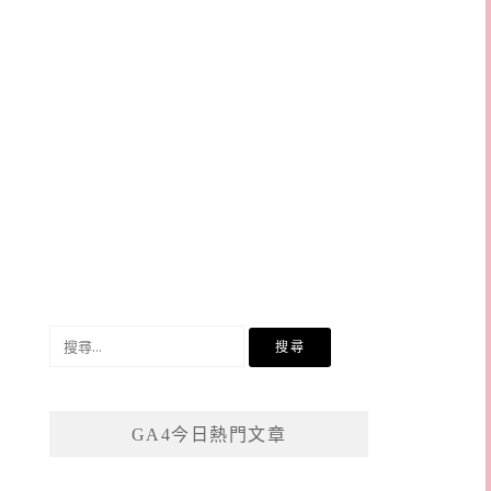
搜
尋
關
鍵
GA4今日熱門文章
字: