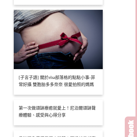
[子言子語] 關於elsa部落格的點點小事-菲
常好攝 雙胞胎多多奈奈 很愛拍照的媽媽
第一次做頌缽療癒就愛上！尼泊爾頌缽聲
療體驗、感受與心得分享