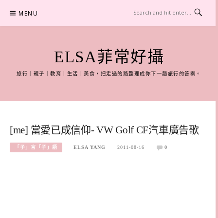
Skip
MENU
to
content
ELSA菲常好攝
旅行｜親子｜教育｜生活｜美食，把走過的路整理成你下一趟旅行的答案。
[me] 當愛已成信仰- VW Golf CF汽車廣告歌
「子」言「子」語
ELSA YANG
2011-08-16
0