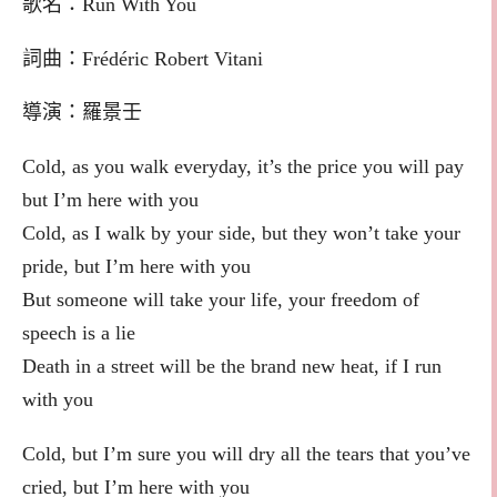
歌名：Run With You
詞曲：Frédéric Robert Vitani
導演：羅景壬
Cold, as you walk everyday, it’s the price you will pay
but I’m here with you
Cold, as I walk by your side, but they won’t take your
pride, but I’m here with you
But someone will take your life, your freedom of
speech is a lie
Death in a street will be the brand new heat, if I run
with you
Cold, but I’m sure you will dry all the tears that you’ve
cried, but I’m here with you