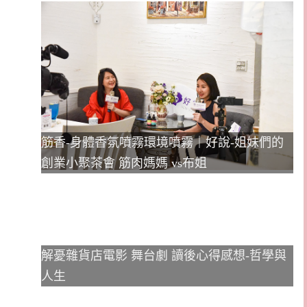
筋香-身體香氛噴霧環境噴霧｜好說-姐妹們的
創業小聚茶會 筋肉媽媽 vs布姐
解憂雜貨店電影 舞台劇 讀後心得感想-哲學與
人生