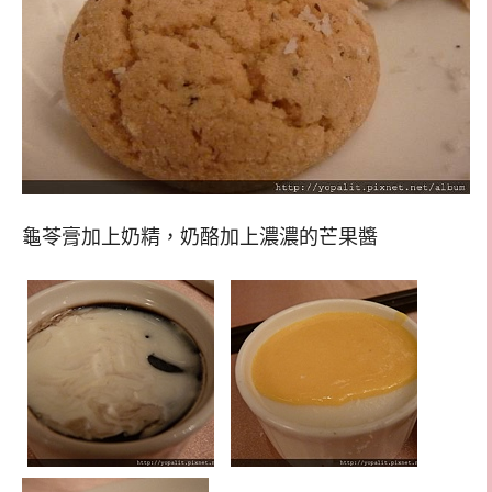
龜苓膏加上奶精，奶酪加上濃濃的芒果醬