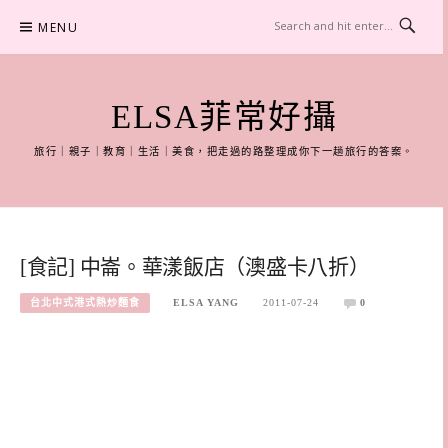
Skip
MENU
to
content
ELSA菲常好攝
旅行｜親子｜教育｜生活｜美食，把走過的路整理成你下一趟旅行的答案。
[食記] 中崙。華漾飯店（澳盛卡八折）
台北中式港式熱炒麵食
ELSA YANG
2011-07-24
0