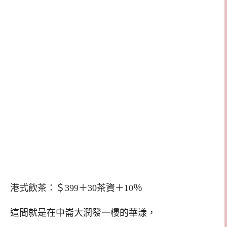
港式飲茶：＄399＋30茶資＋10％
這間就是在中崙大潤發一樓的華漾，