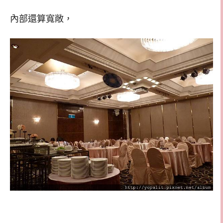
內部還算寬敞，