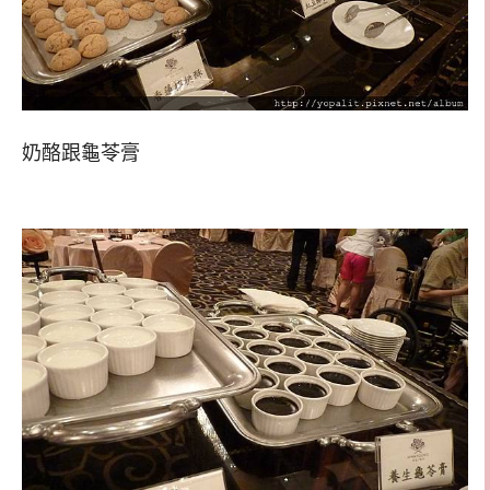
奶酪跟龜苓膏