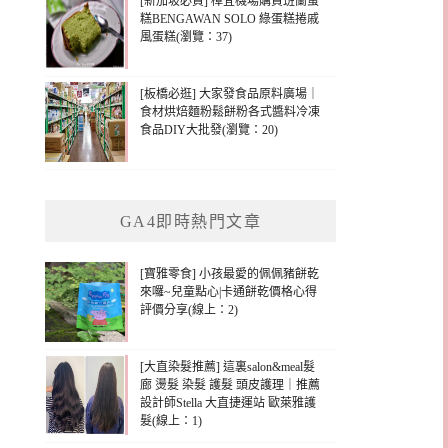
[新加坡必買] 樟宜機場購買班蘭蛋
糕BENGAWAN SOLO 綠蛋糕捲戚
風蛋糕(瀏覽：37)
[板橋必逛] 大家發食品原料廣場｜
食材烘焙麵粉鬆餅粉各式醬料冷凍
食品DIY大批發(瀏覽：20)
GA4即時熱門文章
[寶雅零食] 小孩最愛的佩佩豬餅乾
來囉~兒童點心|卡通餅乾價格心得
評價分享(線上：2)
[大直染髮推薦] 這裏salon&meal髮
廊 燙髮 染髮 護髮 頭皮護理｜推薦
設計師Stella 大直捷運站 歐萊雅護
髮(線上：1)