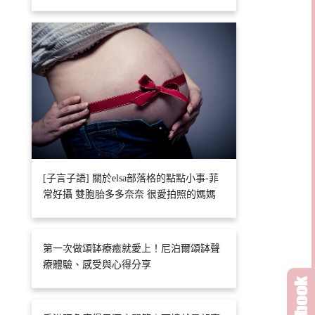
[子言子語] 關於elsa部落格的點點小事-菲
常好攝 雙胞胎多多奈奈 很愛拍照的媽媽
第一次做頌缽療癒就愛上！尼泊爾頌缽聲
療體驗、感受與心得分享