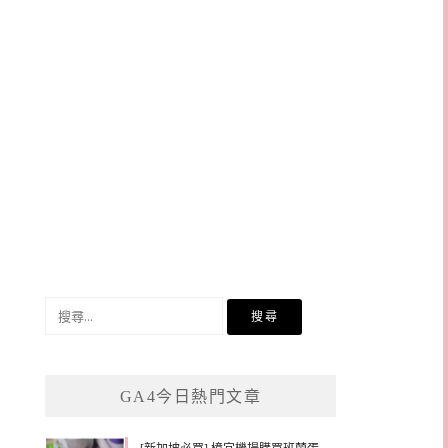
搜
尋
關
鍵
GA4今日熱門文章
字: