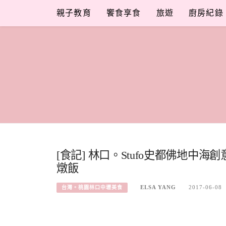
Skip
親子教育
饗食享食
旅遊
廚房紀錄
to
content
[食記] 林口。Stufo史都佛地
燉飯
ELSA YANG
2017-06-08
台灣。桃園林口中壢美食