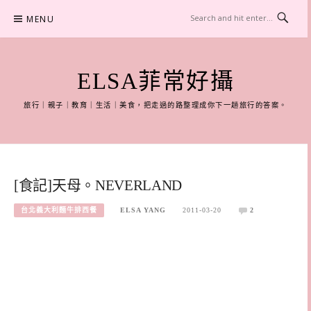
Skip
MENU
to
content
ELSA菲常好攝
旅行｜親子｜教育｜生活｜美食，把走過的路整理成你下一趟旅行的答案。
[食記]天母。NEVERLAND
台北義大利麵牛排西餐
ELSA YANG
2011-03-20
2