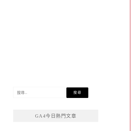
搜
尋
關
鍵
GA4今日熱門文章
字: