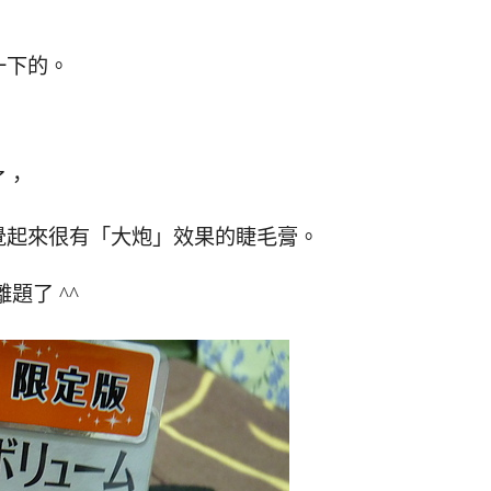
一下的。
了，
覺起來很有「大炮」效果的睫毛膏。
題了 ^^