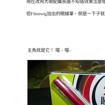
現在改用大砲配纖長還不知道效果怎麼
但Fiberwig加出的眼線筆，倒是一下
主角就是它！ 噹 – 噹–