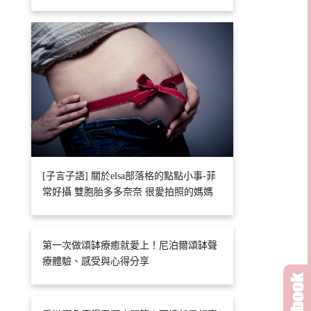
[子言子語] 關於elsa部落格的點點小事-菲
常好攝 雙胞胎多多奈奈 很愛拍照的媽媽
第一次做頌缽療癒就愛上！尼泊爾頌缽聲
療體驗、感受與心得分享