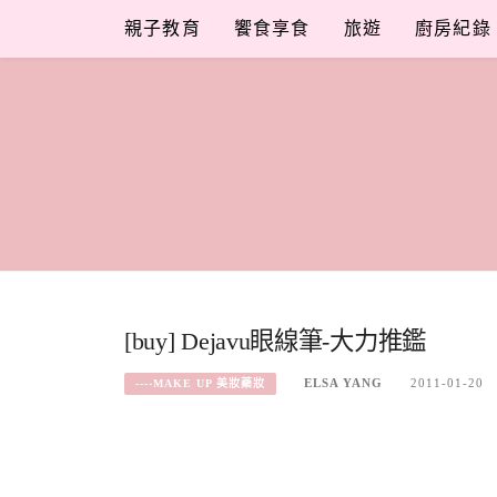
Skip
親子教育
饗食享食
旅遊
廚房紀錄
to
content
[buy] Dejavu眼線筆-大力推鑑
ELSA YANG
2011-01-20
----MAKE UP 美妝藥妝