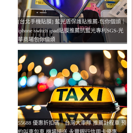
[台北手機貼膜] 藍光盾保護貼推薦-包你個頭｜
iphone switch ipad貼膜推薦抗藍光專利SGS-光
華商場包你個頭
55688 優惠折扣碼｜台灣大車隊 推薦計程車 預
約叫車包車 機場接送 永豐銀行信用卡優惠