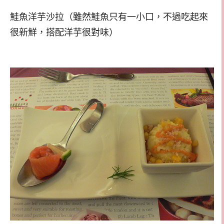
鮭魚洋芋沙拉（雖然鮭魚只有一小口，不過吃起來
很新鮮，搭配洋芋很對味）