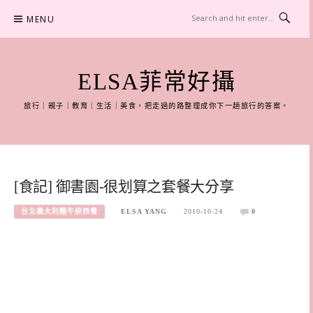
Skip
MENU
to
content
ELSA菲常好攝
旅行｜親子｜教育｜生活｜美食，把走過的路整理成你下一趟旅行的答案。
[食記] 御書園-很划算之套餐大分享
台北義大利麵牛排西餐
ELSA YANG
2010-10-24
0