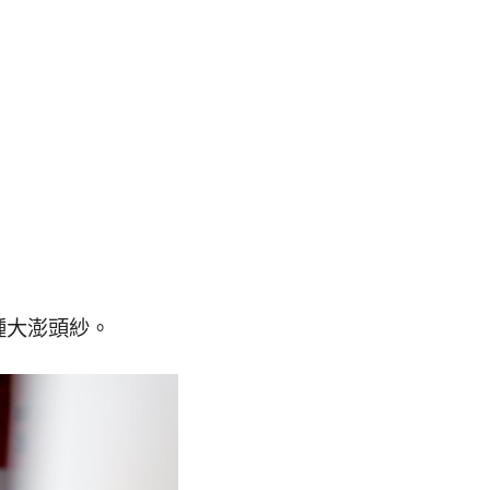
。
種大澎頭紗。