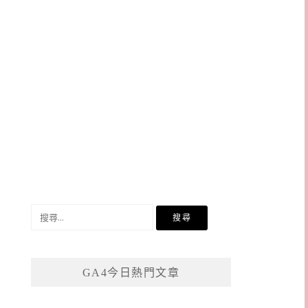
搜
尋
關
鍵
GA4今日熱門文章
字: