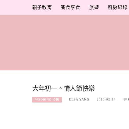
Skip
親子教育
饗食享食
旅遊
廚房紀錄
to
content
大年初一。情人節快樂
ELSA YANG
2010-02-14
WEDDING 心情