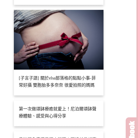
[子言子語] 關於elsa部落格的點點小事-菲
常好攝 雙胞胎多多奈奈 很愛拍照的媽媽
第一次做頌缽療癒就愛上！尼泊爾頌缽聲
療體驗、感受與心得分享