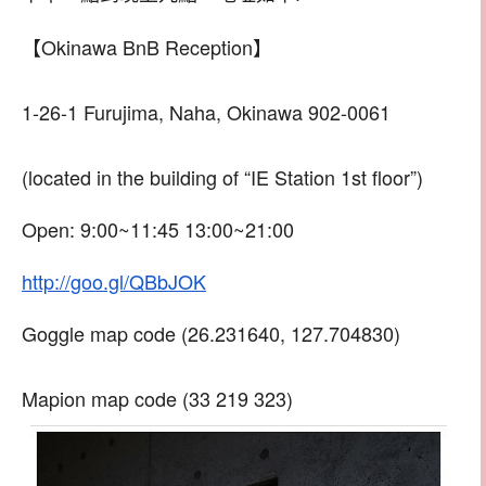
【Okinawa BnB Reception】
1-26-1 Furujima, Naha, Okinawa 902-0061
(located in the building of “IE Station 1st floor”)
Open: 9:00~11:45 13:00~21:00
http://goo.gl/QBbJOK
Goggle map code (26.231640, 127.704830)
Mapion map code (33 219 323)