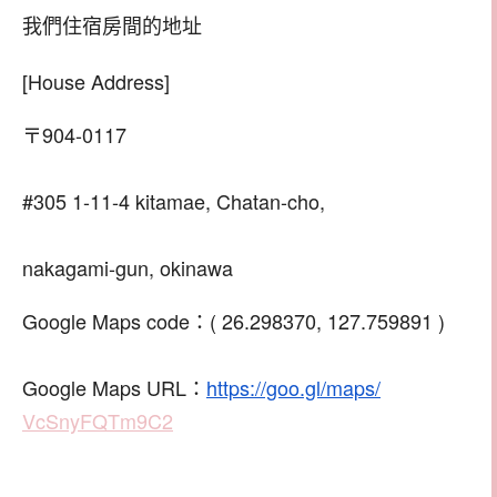
我們住宿房間的地址
[House Address]
〒904-0117
#305 1-11-4 kitamae, Chatan-cho,
nakagami-gun, okinawa
Google Maps code：( 26.298370, 127.759891 )
Google Maps URL：
https://goo.gl/maps/
VcSnyFQTm9C2