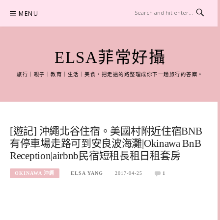
Skip
MENU
to
content
ELSA菲常好攝
旅行｜親子｜教育｜生活｜美食，把走過的路整理成你下一趟旅行的答案。
[遊記] 沖繩北谷住宿。美國村附近住宿BNB
有停車場走路可到安良波海灘|Okinawa BnB
Reception|airbnb民宿短租長租日租套房
OKINAWA 沖繩
ELSA YANG
2017-04-25
1