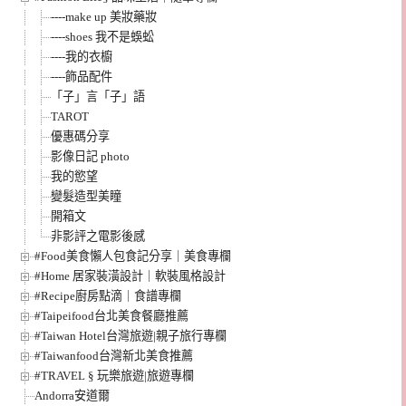
----make up 美妝藥妝
----shoes 我不是蜈蚣
----我的衣櫥
----飾品配件
「子」言「子」語
TAROT
優惠碼分享
影像日記 photo
我的慾望
變髮造型美瞳
開箱文
非影評之電影後感
#Food美食懶人包食記分享｜美食專欄
#Home 居家裝潢設計｜軟裝風格設計
#Recipe廚房點滴｜食譜專欄
#Taipeifood台北美食餐廳推薦
#Taiwan Hotel台灣旅遊|親子旅行專欄
#Taiwanfood台灣新北美食推薦
#TRAVEL § 玩樂旅遊|旅遊專欄
Andorra安道爾