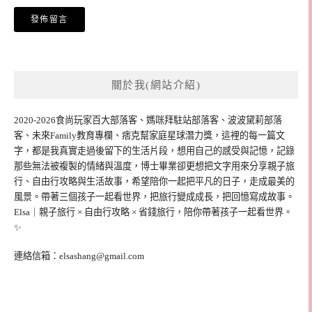
關於我(網站介紹)
2020-2026食尚玩家百大部落客、媽咪拜駐站部落客、波波黛莉部落
客、未來Family教育專欄、痞克幫家庭星球潛力獎，這裡的每一篇文
字，都是我真實走過後留下的生活片段，想用自己的感受與記憶，記錄
那些無法被複製的情緒與溫度，博士畢業卻更想把文字用來分享親子旅
行、自由行攻略與生活故事，希望陪你一起把平凡的日子，走成最美的
風景。帶著三個孩子一起看世界，把旅行變成成長，把回憶寫成故事。
Elsa｜親子旅行 × 自由行攻略 × 省錢旅行，陪你帶著孩子一起看世界。
✨
連絡信箱：
elsashang@gmail.com