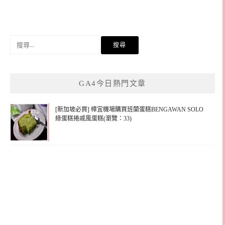
搜
尋
關
鍵
GA4今日熱門文章
字:
[新加坡必買] 樟宜機場購買班蘭蛋糕BENGAWAN SOLO
綠蛋糕捲戚風蛋糕(瀏覽：33)