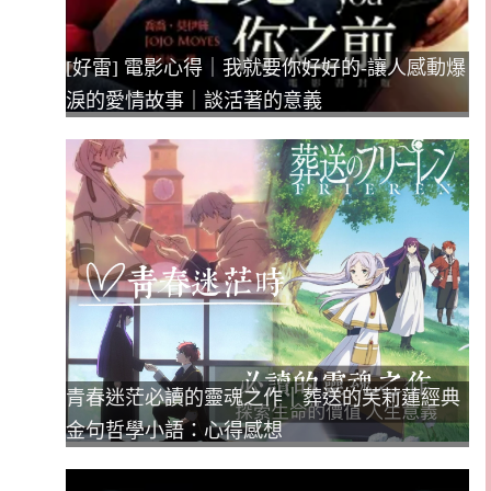
[好雷] 電影心得｜我就要你好好的-讓人感動爆
淚的愛情故事｜談活著的意義
青春迷茫必讀的靈魂之作｜葬送的芙莉蓮經典
金句哲學小語：心得感想