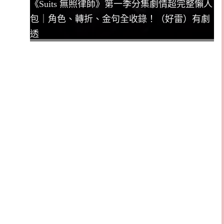
《Suits 無照律師》第一季分集劇情超完整懶人
包｜角色、轉折、金句全收錄！（好雷）有劇
透