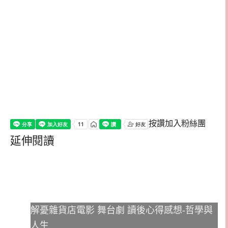
按讚加入粉絲團
延伸閱讀
解憂雜貨店電影 舞台劇 讀後心得感想-哲學與
人生