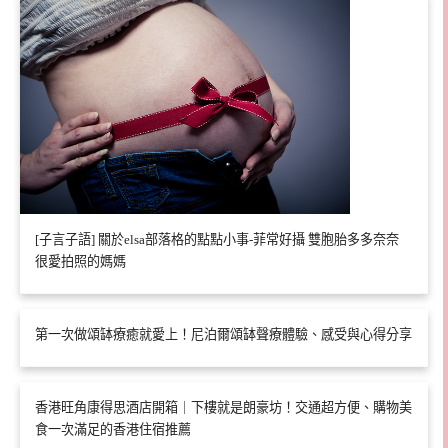
[子言子語] 關於elsa部落格的點點小事-菲常好攝 雙胞胎多多奈奈
很愛拍照的媽媽
第一次做頌缽療癒就愛上！尼泊爾頌缽聲療體驗、感受與心得分享
香港旺角康得思酒店開箱｜下樓就是朗豪坊！交通超方便、購物美
食一次滿足的香港住宿推薦