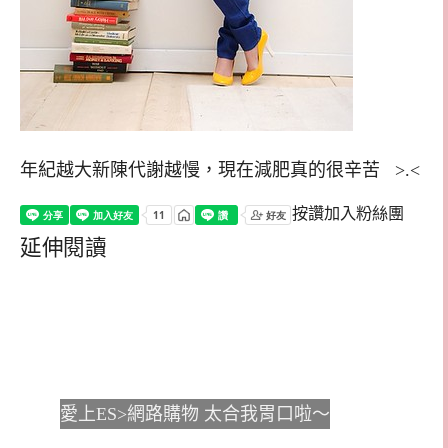
年紀越大新陳代謝越慢，現在減肥真的很辛苦 >.<
按讚加入粉絲團
延伸閱讀
愛上ES>網路購物 太合我胃口啦～