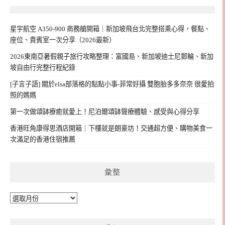
星宇航空 A350-900 商務艙開箱｜新加坡飛台北完整搭乘心得，餐點、
座位、貴賓室一次分享（2026最新）
2026東南亞暑假親子旅行攻略整理：富國島、新加坡迪士尼郵輪、新加
坡自由行完整行程紀錄
[子言子語] 關於elsa部落格的點點小事-菲常好攝 雙胞胎多多奈奈 很愛拍
照的媽媽
第一次做頌缽療癒就愛上！尼泊爾頌缽聲療體驗、感受與心得分享
香港旺角康得思酒店開箱｜下樓就是朗豪坊！交通超方便、購物美食一
次滿足的香港住宿推薦
彙整
彙
整