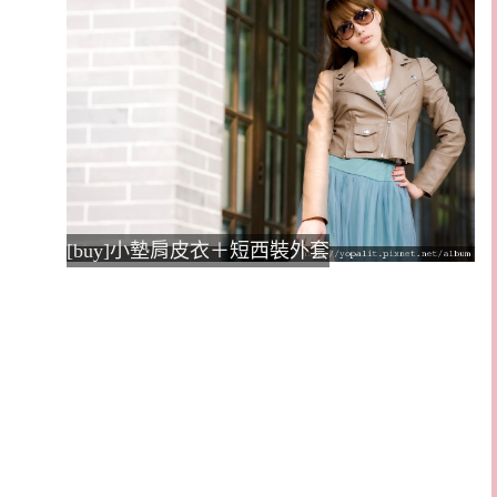
[buy]小墊肩皮衣＋短西裝外套