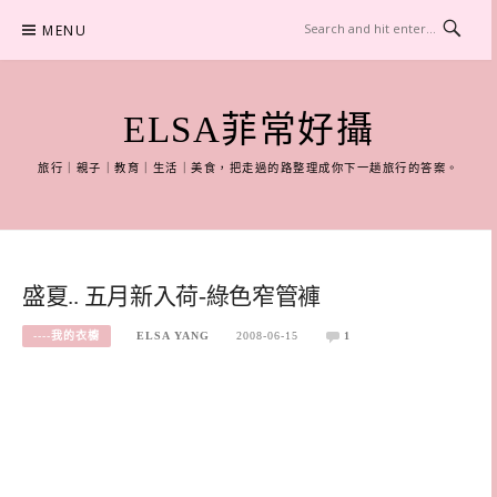
Skip
MENU
to
content
ELSA菲常好攝
旅行｜親子｜教育｜生活｜美食，把走過的路整理成你下一趟旅行的答案。
盛夏.. 五月新入荷-綠色窄管褲
----我的衣櫥
ELSA YANG
2008-06-15
1