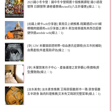
2025國小冬令營｜國中冬令營精選十個推薦課程 國小過夜
營隊 日歸營隊 讀者優惠碼twins85(八五折優惠)(線上：1)
[出國上網卡wifi分享器] 東南亞上網推薦-翔翼通訊WIFI蝴
蝶機跨國通用wifi分享器上網卡-新加坡泰國馬來西亞超便
捷快速areobile wifi(線上：1)
[孕] 12W 禾馨頸部透明帶+母血唐氏症篩檢|台北市民補助|
自費產檢|早產風險評估(線上：1)
[孕] 禾馨賀果月子中心、產後護理之家參觀心得|價格|房
型|雙胞胎(線上：1)
[淡水美食] 淡水素食推薦 艾蒔蔬餐廳|新市一路 蔬食餐廳
五辛蔬食 無肉料理推薦|文末有艾蒔蔬完整菜單(線上：1)