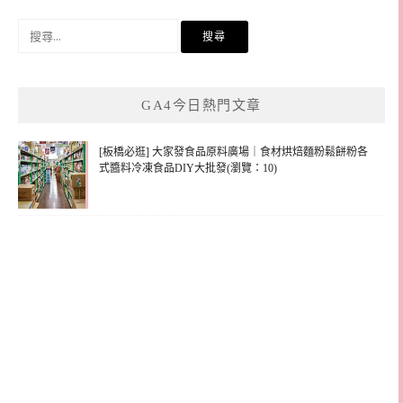
搜
尋
關
鍵
GA4今日熱門文章
字:
[板橋必逛] 大家發食品原料廣場｜食材烘焙麵粉鬆餅粉各
式醬料冷凍食品DIY大批發(瀏覽：10)