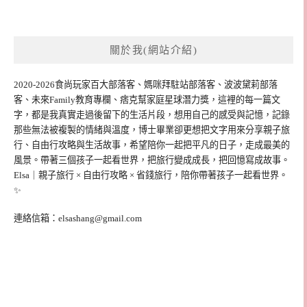
關於我(網站介紹)
2020-2026食尚玩家百大部落客、媽咪拜駐站部落客、波波黛莉部落
客、未來Family教育專欄、痞克幫家庭星球潛力獎，這裡的每一篇文
字，都是我真實走過後留下的生活片段，想用自己的感受與記憶，記錄
那些無法被複製的情緒與溫度，博士畢業卻更想把文字用來分享親子旅
行、自由行攻略與生活故事，希望陪你一起把平凡的日子，走成最美的
風景。帶著三個孩子一起看世界，把旅行變成成長，把回憶寫成故事。
Elsa｜親子旅行 × 自由行攻略 × 省錢旅行，陪你帶著孩子一起看世界。
✨
連絡信箱：
elsashang@gmail.com