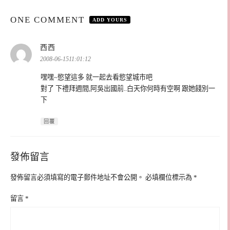
ONE COMMENT
ADD YOURS
表
西西
示:
2008-06-1511:01:12
嘿嘿~慾望這多 就一起去看慾望城市吧
對了 下禮拜週間,阿吳出國前..白天你何時有空啊 跟她餞別一
下
回覆
發佈留言
發佈留言必須填寫的電子郵件地址不會公開。
必填欄位標示為
*
留言
*