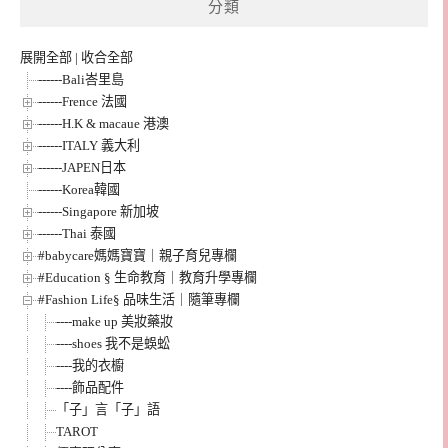
分類
展開全部
|
收合全部
------Bali峇里島
------Frence 法國
------H.K & macaue 港澳
------ITALY 義大利
------JAPEN日本
------Korea韓國
------Singapore 新加坡
------Thai 泰國
#babycare媽媽寶寶｜親子育兒專欄
#Education § 生命教育｜教育升學專欄
#Fashion Life§ 品味生活｜隨筆專欄
----make up 美妝藥妝
----shoes 我不是蜈蚣
----我的衣櫥
----飾品配件
「子」言「子」語
TAROT