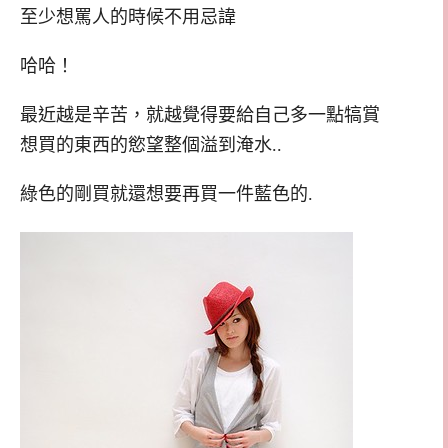
至少想罵人的時候不用忌諱
哈哈！
最近越是辛苦，就越覺得要給自己多一點犒賞
想買的東西的慾望整個溢到淹水..
綠色的剛買就還想要再買一件藍色的.