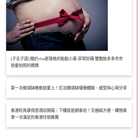
[子言子語] 關於elsa部落格的點點小事-菲常好攝 雙胞胎多多奈奈
很愛拍照的媽媽
第一次做頌缽療癒就愛上！尼泊爾頌缽聲療體驗、感受與心得分享
香港旺角康得思酒店開箱｜下樓就是朗豪坊！交通超方便、購物美
食一次滿足的香港住宿推薦