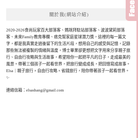
關於我(網站介紹)
2020-2026食尚玩家百大部落客、媽咪拜駐站部落客、波波黛莉部落
客、未來Family教育專欄、痞克幫家庭星球潛力獎，這裡的每一篇文
字，都是我真實走過後留下的生活片段，想用自己的感受與記憶，記錄
那些無法被複製的情緒與溫度，博士畢業卻更想把文字用來分享親子旅
行、自由行攻略與生活故事，希望陪你一起把平凡的日子，走成最美的
風景。帶著三個孩子一起看世界，把旅行變成成長，把回憶寫成故事。
Elsa｜親子旅行 × 自由行攻略 × 省錢旅行，陪你帶著孩子一起看世界。
✨
連絡信箱：
elsashang@gmail.com