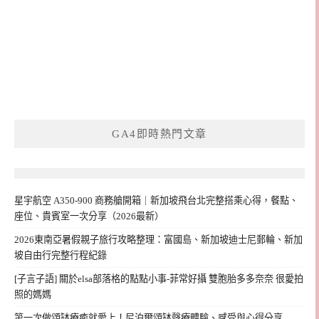
GA4即時熱門文章
星宇航空 A350-900 商務艙開箱｜新加坡飛台北完整搭乘心得，餐點、
座位、貴賓室一次分享（2026最新）
2026東南亞暑假親子旅行攻略整理：富國島、新加坡迪士尼郵輪、新加
坡自由行完整行程紀錄
[子言子語] 關於elsa部落格的點點小事-菲常好攝 雙胞胎多多奈奈 很愛拍
照的媽媽
第一次做頌缽療癒就愛上！尼泊爾頌缽聲療體驗、感受與心得分享