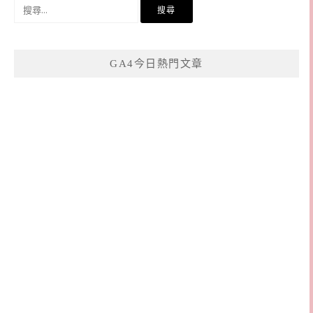
搜
尋
關
鍵
GA4今日熱門文章
字: