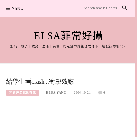
Skip
MENU
to
content
ELSA菲常好攝
旅行｜親子｜教育｜生活｜美食，把走過的路整理成你下一趟旅行的答案。
給學生看crash ..衝擊效應
非影評之電影後感
ELSA YANG
2006-10-21
0