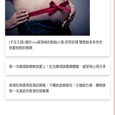
[子言子語] 關於elsa部落格的點點小事-菲常好攝 雙胞胎多多奈奈
很愛拍照的媽媽
第一次做頌缽療癒就愛上！尼泊爾頌缽聲療體驗、感受與心得分享
香港旺角康得思酒店開箱｜下樓就是朗豪坊！交通超方便、購物美
食一次滿足的香港住宿推薦