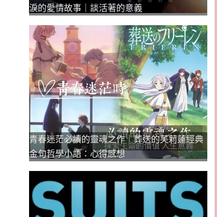
淚的愛情故事｜談活著的意義
青春迷茫必讀的靈魂之作｜葬送的芙莉蓮經典
金句哲學小語：心得感想