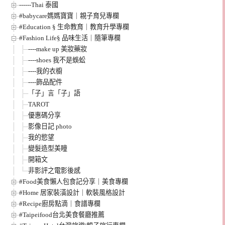
------Thai 泰國
#babycare媽媽寶寶｜親子育兒專欄
#Education § 生命教育｜教育升學專欄
#Fashion Life§ 品味生活｜隨筆專欄
----make up 美妝藥妝
----shoes 我不是蜈蚣
----我的衣櫥
----飾品配件
「子」言「子」語
TAROT
優惠碼分享
影像日記 photo
我的慾望
變髮造型美瞳
開箱文
非影評之電影後感
#Food美食懶人包食記分享｜美食專欄
#Home 居家裝潢設計｜軟裝風格設計
#Recipe廚房點滴｜食譜專欄
#Taipeifood台北美食餐廳推薦