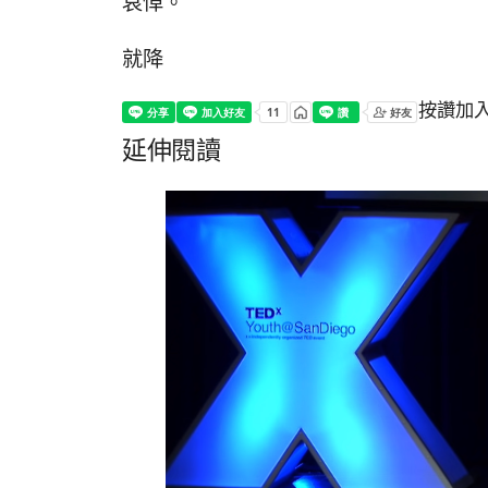
哀悼。
就降
按讚加
延伸閱讀