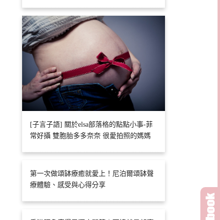
[子言子語] 關於elsa部落格的點點小事-菲
常好攝 雙胞胎多多奈奈 很愛拍照的媽媽
第一次做頌缽療癒就愛上！尼泊爾頌缽聲
療體驗、感受與心得分享