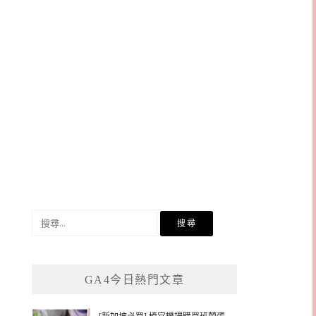
搜
尋
關
鍵
GA4今日熱門文章
字: