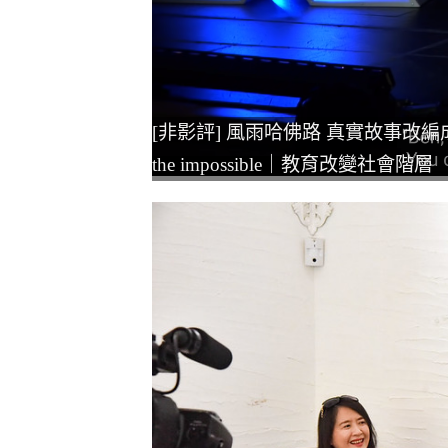
[非影評] 風雨哈佛路 真實故事改編成勵志電影｜
the impossible｜教育改變社會階層