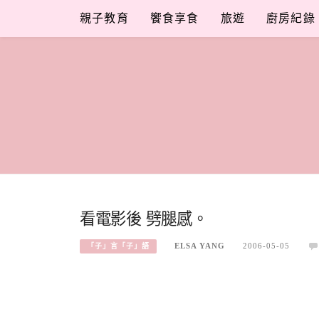
Skip
親子教育
饗食享食
旅遊
廚房紀錄
to
content
看電影後 劈腿感。
ELSA YANG
2006-05-05
「子」言「子」語