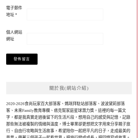
電子郵件
地址
*
個人網站
網址
關於我(網站介紹)
2020-2026食尚玩家百大部落客、媽咪拜駐站部落客、波波黛莉部落
客、未來Family教育專欄、痞克幫家庭星球潛力獎，這裡的每一篇文
字，都是我真實走過後留下的生活片段，想用自己的感受與記憶，記錄
那些無法被複製的情緒與溫度，博士畢業卻更想把文字用來分享親子旅
行、自由行攻略與生活故事，希望陪你一起把平凡的日子，走成最美的
風景。帶著三個孩子一起看世界，把旅行變成成長，把回憶寫成故事。