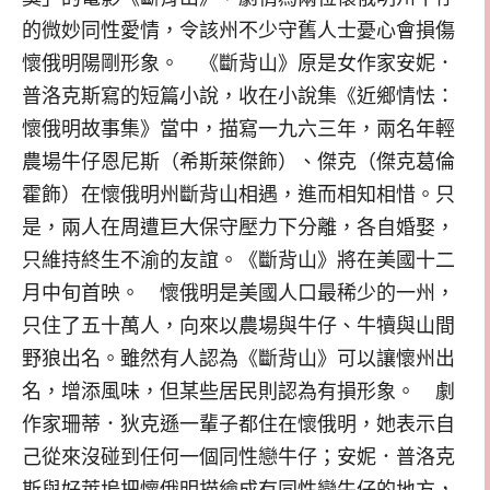
的微妙同性愛情，令該州不少守舊人士憂心會損傷
懷俄明陽剛形象。 《斷背山》原是女作家安妮．
普洛克斯寫的短篇小說，收在小說集《近鄉情怯：
懷俄明故事集》當中，描寫一九六三年，兩名年輕
農場牛仔恩尼斯（希斯萊傑飾）、傑克（傑克葛倫
霍飾）在懷俄明州斷背山相遇，進而相知相惜。只
是，兩人在周遭巨大保守壓力下分離，各自婚娶，
只維持終生不渝的友誼。《斷背山》將在美國十二
月中旬首映。 懷俄明是美國人口最稀少的一州，
只住了五十萬人，向來以農場與牛仔、牛犢與山間
野狼出名。雖然有人認為《斷背山》可以讓懷州出
名，增添風味，但某些居民則認為有損形象。 劇
作家珊蒂．狄克遜一輩子都住在懷俄明，她表示自
己從來沒碰到任何一個同性戀牛仔；安妮．普洛克
斯與好萊塢把懷俄明描繪成有同性戀牛仔的地方，