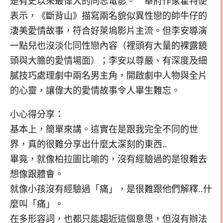
是有史以來最偉大的同志電影。 華府作家霍特便
表示，《斷背山》描寫兩名貌似異性戀的帥牛仔的
淒美愛情故事，符合好萊塢影片主流。但李安導演
一點兒也沒淡化同性戀內容（裡頭有大量的裸露鏡
頭與大膽的愛情場面）；李安以尊嚴、有深度及細
膩技巧處理劇中兩名男主角，開啟劇中人物與全片
的心靈，讓偉大的愛情故事令人畢生難忘。
小心得分享：
基本上，簡單來講。這實在是跟我完全不同的世
界，真的很難分享出什麼太深刻的東西..
畢竟，就像柏拉圖比喻的，沒有經驗過的是很難去
想像跟體會。
就像小孩沒有經驗過「痛」，是很難跟他們解釋..什
麼叫「痛」。
在多形容詞，也都只能趨近這個意思，但沒有辦法