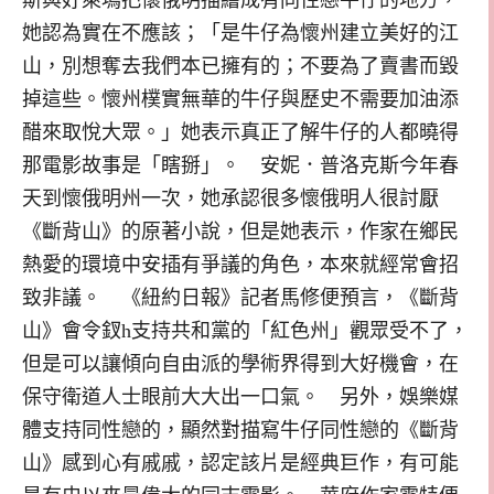
她認為實在不應該；「是牛仔為懷州建立美好的江
山，別想奪去我們本已擁有的；不要為了賣書而毀
掉這些。懷州樸實無華的牛仔與歷史不需要加油添
醋來取悅大眾。」她表示真正了解牛仔的人都曉得
那電影故事是「瞎掰」。 安妮．普洛克斯今年春
天到懷俄明州一次，她承認很多懷俄明人很討厭
《斷背山》的原著小說，但是她表示，作家在鄉民
熱愛的環境中安插有爭議的角色，本來就經常會招
致非議。 《紐約日報》記者馬修便預言，《斷背
山》會令釵h支持共和黨的「紅色州」觀眾受不了，
但是可以讓傾向自由派的學術界得到大好機會，在
保守衛道人士眼前大大出一口氣。 另外，娛樂媒
體支持同性戀的，顯然對描寫牛仔同性戀的《斷背
山》感到心有戚戚，認定該片是經典巨作，有可能