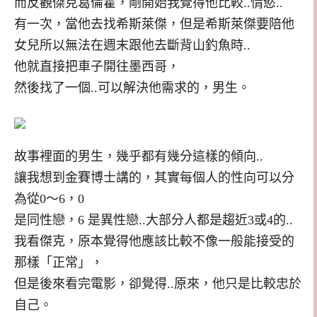
而反觀傑克葛倫霍，剛開始我覺得他比較..情慾..
有一次，當他去找希斯萊傑，但是希斯萊傑要陪他
女兒所以無法在週末跟他去斷背山釣魚時..
他就直接把車子開往墨西哥，
然後找了一個..可以解決他需求的，男生。
故事裡面的男生，幾乎都有幾分這樣的傾向..
讓我想到金賽博士講的，其實每個人的性向可以分
為從0～6，0
是同性戀，6 是異性戀..大部分人都是趨近3或4的..
我看傑克，原本覺得他應該比較不像一般能接受的
那樣「正常」，
但是後來看完電影，卻覺得..原來，他只是比較忠於
自己。