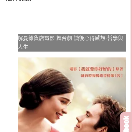
解憂雜貨店電影 舞台劇 讀後心得感想-哲學與
人生