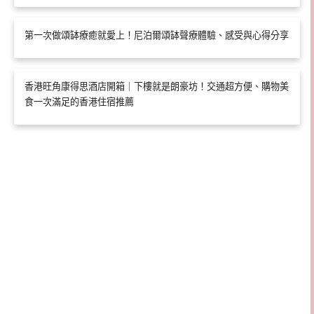
第一次做頌缽療癒就愛上！尼泊爾頌缽聲療體驗、感受與心得分享
香港旺角康得思酒店開箱｜下樓就是朗豪坊！交通超方便、購物美
食一次滿足的香港住宿推薦