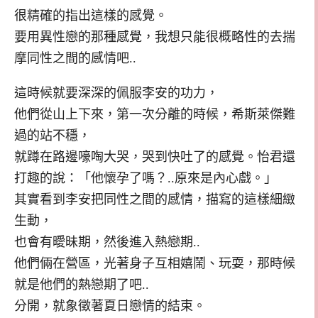
很精確的指出這樣的感覺。
要用異性戀的那種感覺，我想只能很概略性的去揣
摩同性之間的感情吧..
這時候就要深深的佩服李安的功力，
他們從山上下來，第一次分離的時候，希斯萊傑難
過的站不穩，
就蹲在路邊嚎啕大哭，哭到快吐了的感覺。怡君還
打趣的說：「他懷孕了嗎？..原來是內心戲。」
其實看到李安把同性之間的感情，描寫的這樣細緻
生動，
也會有曖昧期，然後進入熱戀期..
他們倆在營區，光著身子互相嬉鬧、玩耍，那時候
就是他們的熱戀期了吧..
分開，就象徵著夏日戀情的結束。