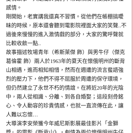
感情。
剛開始，老實講我還真不習慣。從他們在帳棚搞曖
昧的時候，原本還會聽到電影院裡面大家的笑聲..不
過後來慢慢的進入激情戲的部分，大家的驚呼聲就
比較收斂一點..
故事描述牧場青年（希斯萊傑 飾）與男牛仔（傑克
葛倫霍 飾）兩人於1963年的夏天在懷俄明州的斷背
山相遇，進而相知相惜，然而在週遭的流言蜚語強
烈的壓力下，他們不得不屈服於周遭的保守環境，
但仍然建立了永世不朽的情誼。在將近20年的光陰
中，兩人從相識、分離、到各自婚娶；這段刻骨銘
心、令人動容的珍貴情感，也就一直流傳在此，讓
人難以忘懷…
大導演李安榮獲今年威尼斯影展最佳影片「金獅
獎」的電影《斷背山》，劇情為兩位懷俄明州牛仔