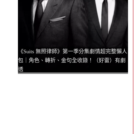
《Suits 無照律師》第一季分集劇情超完整懶人
包｜角色、轉折、金句全收錄！（好雷）有劇
透