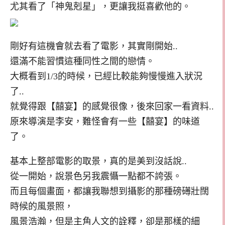
尤其看了「神鬼剋星」，更讓我挺喜歡他的。
剛好有這機會就去看了電影，其實剛開始..
還滿不能習慣這種同性之間的戀情。
大概看到1/3的時候，已經比較能夠慢慢進入狀況
了..
就覺得跟【囍宴】的感覺很像，後來回家一看資料..
原來導演是李安，難怪會有一些【囍宴】的味道
了。
基本上整部電影的取景，真的是美到沒話說..
從一開始，說景色另我震懾一點都不誇張。
而且每個畫面，都讓我聯想到攝影的那種磅礡壯闊
時候的風景照，
風景浩瀚，但是主角人文的詮釋，卻是那樣的細