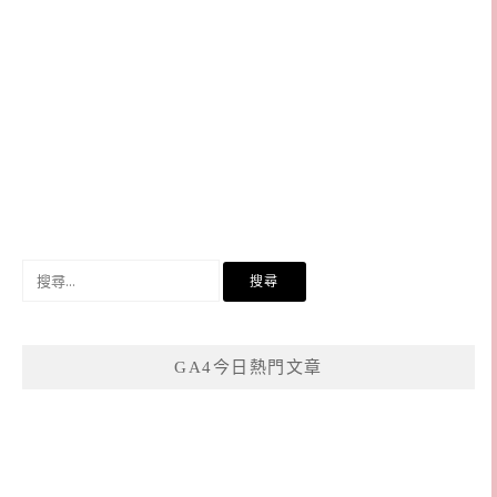
搜
尋
關
鍵
GA4今日熱門文章
字: