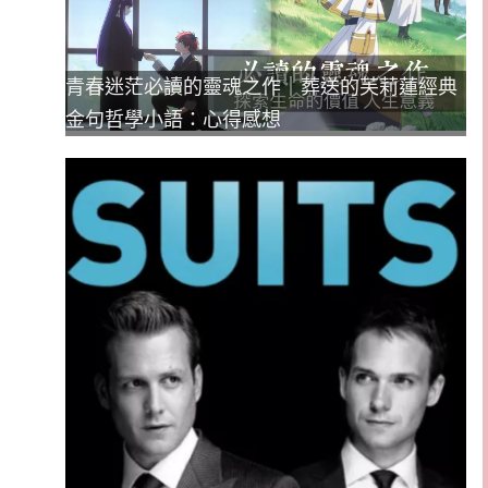
青春迷茫必讀的靈魂之作｜葬送的芙莉蓮經典
金句哲學小語：心得感想