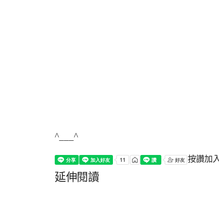
^___^
按讚加
延伸閱讀