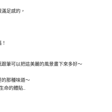
跟滿足感的，
福！
紙跟筆可以把這美麗的風景畫下來多好～
要的那種味道～
生命的體貼..
！