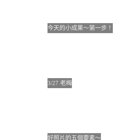
今天的小成果～第一步！
3/27 老梅
好照片的五個要素～