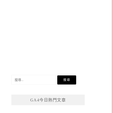
搜
尋
關
鍵
GA4今日熱門文章
字: