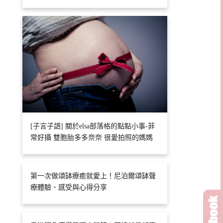
[子言子語] 關於elsa部落格的點點小事-菲
常好攝 雙胞胎多多奈奈 很愛拍照的媽媽
第一次做頌缽療癒就愛上！尼泊爾頌缽聲
療體驗、感受與心得分享