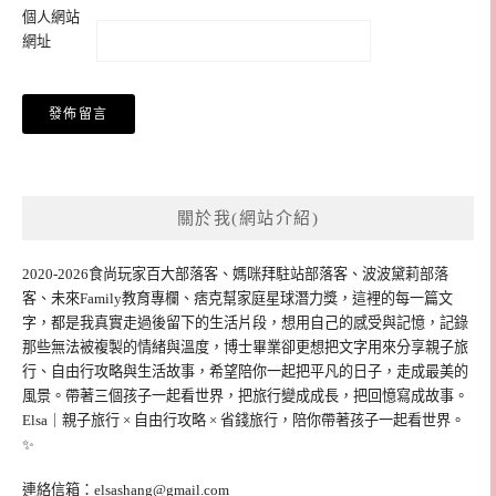
個人網站
網址
關於我(網站介紹)
2020-2026食尚玩家百大部落客、媽咪拜駐站部落客、波波黛莉部落
客、未來Family教育專欄、痞克幫家庭星球潛力獎，這裡的每一篇文
字，都是我真實走過後留下的生活片段，想用自己的感受與記憶，記錄
那些無法被複製的情緒與溫度，博士畢業卻更想把文字用來分享親子旅
行、自由行攻略與生活故事，希望陪你一起把平凡的日子，走成最美的
風景。帶著三個孩子一起看世界，把旅行變成成長，把回憶寫成故事。
Elsa｜親子旅行 × 自由行攻略 × 省錢旅行，陪你帶著孩子一起看世界。
✨
連絡信箱：
elsashang@gmail.com