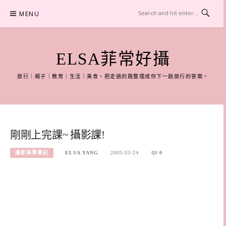
Skip
MENU
to
content
ELSA菲常好攝
旅行｜親子｜教育｜生活｜美食，把走過的路整理成你下一趟旅行的答案。
剛剛上完課~ 攝影課!
攝影美學筆記
ELSA YANG
2005-03-24
0