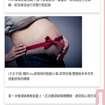
輪、新加坡自由行完整行程紀錄
[子言子語] 關於elsa部落格的點點小事-菲常好攝 雙胞胎多多奈奈
很愛拍照的媽媽
第一次做頌缽療癒就愛上！尼泊爾頌缽聲療體驗、感受與心得分享