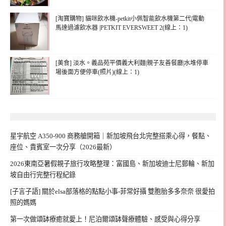
[淘寶購物] 貓咪飲水機-petkit小佩智能飲水機第二代|電動
馬達過濾飲水器 |PETKIT EVERSWEET 2(線上：1)
[美食] 淡水。義品苑平價義大利麵|親子友善餐廳|水堆停車
場後面方便停車(照片)(線上：1)
星宇航空 A350-900 商務艙開箱｜新加坡飛台北完整搭乘心得，餐點、
座位、貴賓室一次分享（2026最新）
2026東南亞暑假親子旅行攻略整理：富國島、新加坡迪士尼郵輪、新加
坡自由行完整行程紀錄
[子言子語] 關於elsa部落格的點點小事-菲常好攝 雙胞胎多多奈奈 很愛拍
照的媽媽
第一次做頌缽療癒就愛上！尼泊爾頌缽聲療體驗、感受與心得分享