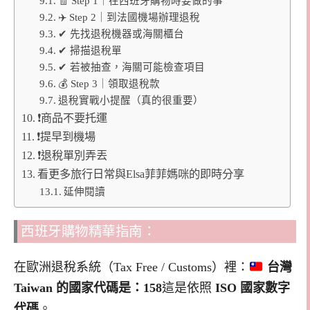
🧾 Step 1｜在西班牙購物時要做的事
✈️ Step 2｜到法國機場辦理退稅
✔ 先找退稅機器或海關櫃台
✔ 掃描退稅單
✔ 若被抽查，海關可能檢查項目
💰 Step 3｜領取退稅款
退稅實戰小提醒（真的很重要）
❗商品不要托運
❗提早到機場
❗退稅單別弄丟
看更多旅行日常與Elsa菲菲媽咪的即時分享
延伸閱讀
西班牙購物精華指南：
在歐洲退稅系統（Tax Free / Customs）裡：
台灣
Taiwan 的國家代碼是：158
這是依照
ISO 國家數字
代碼
。