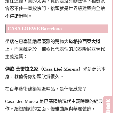
走在這裡，真的太美，真的是沒有辦法停下相機就
會忍不住一直按快門，抬頭就是世界級建築完全捨
不得錯過啊。
CASA LOEWE Barcelona
坐落在巴塞隆納最優雅的購物大道
格拉西亞大道
上，而且藏身於一棟極具代表性的加泰隆尼亞現代
主義建築：
傑歐·莫雷拉之家
（Casa Lleó Morera）
光是建築本
身，就值得你抬頭欣賞很久。
在百年藝術建築裡逛精品，是什麼感覺？
Casa Lleó Morera 是巴塞隆納現代主義時期的經典之
作。細緻雕刻的立面、優雅曲線與華麗裝飾，