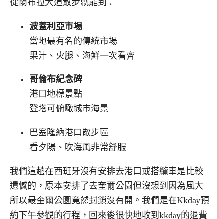
從蘭布拉大道散步就能到：
波蓋利亞市場
當地最有名的傳統市場
果汁、火腿、海鮮一次看齊
哥倫布紀念碑
港口地標景點
登塔可俯瞰城市海景
巴塞隆納港口散步區
看夕陽、吹海風非常舒服
我們這趟在西班牙沒有安排去港口或搭纜車是比較
遺憾的，原本安排了去奎爾公園但沒想到因為風大
所以最奎爾公園竟然封鎖沒有開。我們是在Kkday預
約下午參觀的行程，回來後很快地收到kkday的退費