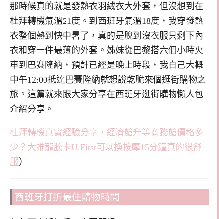
那時候真的就是發熱衣羽絨衣大外套，但沒想到在
杜拜轉機氣溫21度。到西班牙氣溫18度，我穿發熱
衣整個熱到快中暑了，真的是脫到沒衣服只剩下內
衣和穿一件最薄的外套。姊妹從巴黎搭六個小時火
車到巴賽隆納，預計已經是晚上時段，我自己大概
中午12:00抵達巴賽隆納就想說乾脆來個逛街購物之
旅。這篇就來跟大家分享在西班牙逛街購物懶人包
介紹分享。
杜拜轉機真實經驗分享，經濟艙升等商務艙價格多
少？大推龍騰卡U.First可以換按摩15分鐘真的很舒
服
）
西班牙打折最佳購物時間