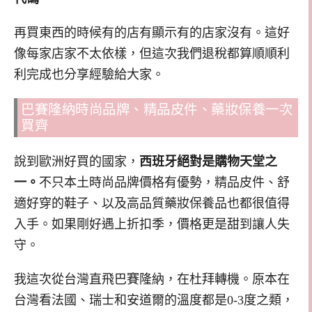
再買東西的時候有的店有顯示有的店家沒有。這好
像每家店家不太依樣，但這次我們退稅都算順順利
利完成也分享經驗給大家。
巴賽隆納時尚品牌、精品皮件、藥妝保養一次
買齊
說到歐洲好買的國家，
西班牙絕對是購物天堂之
一。
不只本土時尚品牌價格有優勢，精品皮件、舒
適好穿的鞋子、以及高品質藥妝保養品也都很值得
入手。如果剛好遇上折扣季，價格更是甜到讓人失
守。
我這次從台灣直飛巴賽隆納，在杜拜轉機。原本在
台灣看法國、瑞士和安道爾的溫度都是0-3度之類，