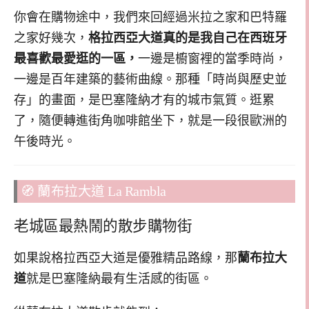
你會在購物途中，我們來回經過米拉之家和巴特羅
之家好幾次，
格拉西亞大道真的是我自己在西班牙
最喜歡最愛逛的一區，
一邊是櫥窗裡的當季時尚，
一邊是百年建築的藝術曲線。那種「時尚與歷史並
存」的畫面，是巴塞隆納才有的城市氣質。逛累
了，隨便轉進街角咖啡館坐下，就是一段很歐洲的
午後時光。
🧭 蘭布拉大道 La Rambla
老城區最熱鬧的散步購物街
如果說格拉西亞大道是優雅精品路線，那
蘭布拉大
道
就是巴塞隆納最有生活感的街區。