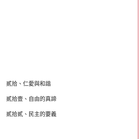
貳拾、仁愛與和諧
貳拾壹、自由的真諦
貳拾貳、民主的要義