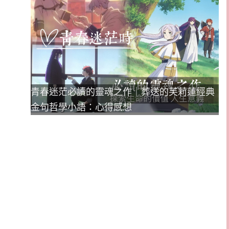
青春迷茫必讀的靈魂之作｜葬送的芙莉蓮經典
金句哲學小語：心得感想