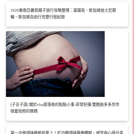
2026東南亞暑假親子旅行攻略整理：富國島、新加坡迪士尼郵
輪、新加坡自由行完整行程紀錄
[子言子語] 關於elsa部落格的點點小事-菲常好攝 雙胞胎多多奈奈
很愛拍照的媽媽
第一次做頌缽療癒就愛上！尼泊爾頌缽聲療體驗、感受與心得分享