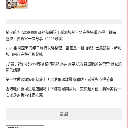
星宇航空 A350-900 商務艙開箱｜新加坡飛台北完整搭乘心得，餐點、
座位、貴賓室一次分享（2026最新）
2026東南亞暑假親子旅行攻略整理：富國島、新加坡迪士尼郵輪、新加
坡自由行完整行程紀錄
[子言子語] 關於elsa部落格的點點小事-菲常好攝 雙胞胎多多奈奈 很愛拍
照的媽媽
第一次做頌缽療癒就愛上！尼泊爾頌缽聲療體驗、感受與心得分享
香港旺角康得思酒店開箱｜下樓就是朗豪坊！交通超方便、購物美食一
次滿足的香港住宿推薦
彙整