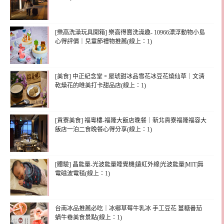
[樂高洗澡玩具開箱] 樂高得寶洗澡趣- 10966漂浮動物小島
心得評價｜兒童節禮物推薦(線上：1)
[美食] 中正紀念堂。屋琥甜冰品雪花冰豆花燒仙草｜文清
乾燥花的唯美打卡甜品店(線上：1)
[貢寮美食] 福粵樓-福隆大飯店晚餐｜新北貢寮福隆福容大
飯店一泊二食晚餐心得分享(線上：1)
[體驗] 晶能量-光波能量睡覺機|遠紅外線|光波能量|MIT|無
電磁波電毯(線上：1)
台南冰品推薦必吃｜冰鄉草莓牛乳冰 手工豆花 薑糖番茄
蝸牛巷美食景點(線上：1)