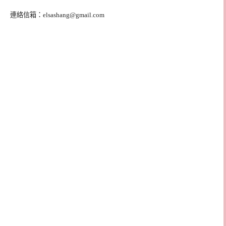
連絡信箱：
elsashang@gmail.com