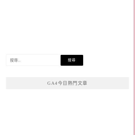
搜
尋
關
鍵
GA4今日熱門文章
字: