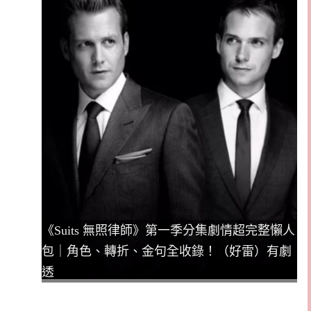
《Suits 無照律師》第一季分集劇情超完整懶人
包｜角色、轉折、金句全收錄！（好雷）有劇
透