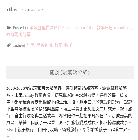
POST VIEWS:
611
Posted in
學習歷程備審資料Academic portfolio
,
教學反思to students
,
教育現場分享
Tagged
升學
,
學習動機
,
教育
,
親子
關於我(網站介紹)
2020-2026食尚玩家百大部落客、媽咪拜駐站部落客、波波黛莉部落
客、未來Family教育專欄、痞克幫家庭星球潛力獎，這裡的每一篇文
字，都是我真實走過後留下的生活片段，想用自己的感受與記憶，記錄
那些無法被複製的情緒與溫度，博士畢業卻更想把文字用來分享親子旅
行、自由行攻略與生活故事，希望陪你一起把平凡的日子，走成最美的
風景。帶著三個孩子一起看世界，把旅行變成成長，把回憶寫成故事。
Elsa｜親子旅行 × 自由行攻略 × 省錢旅行，陪你帶著孩子一起看世界。
✨