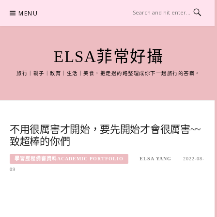
Skip
MENU
to
content
ELSA菲常好攝
旅行｜親子｜教育｜生活｜美食，把走過的路整理成你下一趟旅行的答案。
不用很厲害才開始，要先開始才會很厲害~~
致超棒的你們
學習歷程備審資料ACADEMIC PORTFOLIO
ELSA YANG
2022-08-
09