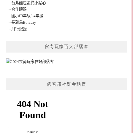
台北麵包蛋糕小點心
合作體驗
國小中年級3.4年級
長灘島Boracay
飛行紀錄
食尚玩家百大部落客
痞客邦社群金點賞