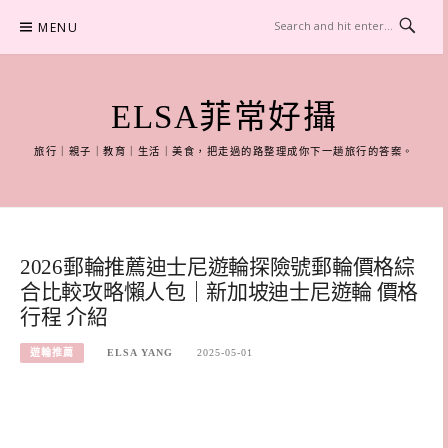
Skip
MENU
to
content
ELSA菲常好攝
旅行｜親子｜教育｜生活｜美食，把走過的路整理成你下一趟旅行的答案。
2026郵輪推薦迪士尼遊輪探險號郵輪價格綜
合比較攻略懶人包｜新加坡迪士尼遊輪 價格
行程 介紹
遊輪推薦
ELSA YANG
2025-05-01