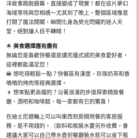
洋故事跳脫銀幕，直接變成了現實！都在這片夢幻
海域等待與您相遇～尤其到了晚上，整個區域像是
打開了魔法開關，瞬間化身為熒光閃耀的迷人天
堂，絕對讓人目不轉睛！
🌟
美食選擇應有盡有
無論您是喜歡快餐還是講究儀式感的美食愛好者，
這裡都能滿足您！
🍔 想吃得輕鬆一點？快餐區有漢堡、珍珠奶茶和香
噴噴的烤肉等經典選擇。
🍷 想來點更高檔的？沿著浪漫的步道探索精致餐
廳、酒吧和咖啡館，每一家都有它的驚喜！
在迪士尼遊輪上可以叫東西到房間用餐的客房服
務，是不用錢的。（飲料和瓶裝水要另外收費，會
建議大家可以自己帶水壺到餐廳裝水就可以省下瓶