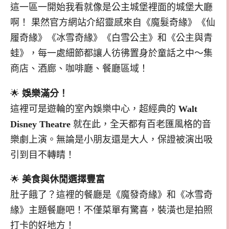
這一區一開始我看就像是公主城堡裡面的城堡大廳
啊！ 果然官方網站介紹靈感來自《魔髮奇緣》《仙
履奇緣》《冰雪奇緣》《白雪公主》和《公主與青
蛙》，每一處細節都讓人彷彿置身於童話之中～集
商店、酒廊、咖啡廳、餐廳區域！
🌟
娛樂滿分！
這裡可是遊輪的室內娛樂中心，超經典的
Walt
Disney Theatre
就在此，全天都有百老匯風格的音
樂劇上演。無論是小朋友還是大人，保證被演出吸
引到目不轉睛！
🌟
美食與休閒選擇豐富
肚子餓了？這裡的餐廳是《魔發奇緣》和《冰雪奇
緣》主題餐廳吧！不僅菜單有驚喜，裝潢也是拍照
打卡的好地方！