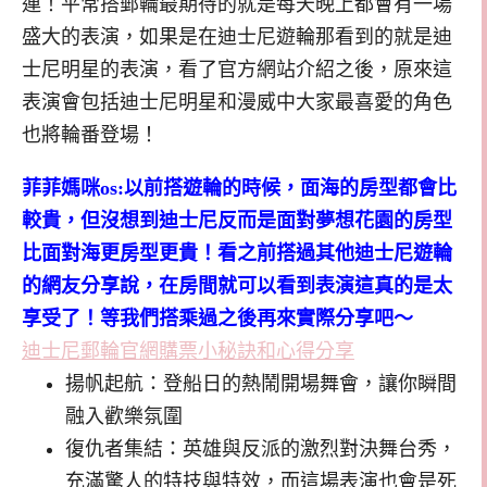
連！平常搭郵輪最期待的就是每天晚上都會有一場
盛大的表演，如果是在迪士尼遊輪那看到的就是迪
士尼明星的表演，看了官方網站介紹之後，原來這
表演會包括迪士尼明星和漫威中大家最喜愛的角色
也將輪番登場！
菲菲媽咪os:以前搭遊輪的時候，面海的房型都會比
較貴，但沒想到迪士尼反而是面對夢想花園的房型
比面對海更房型更貴！看之前搭過其他迪士尼遊輪
的網友分享說，在房間就可以看到表演這真的是太
享受了！等我們搭乘過之後再來實際分享吧～
迪士尼郵輪官網購票小秘訣和心得分享
揚帆起航：登船日的熱鬧開場舞會，讓你瞬間
融入歡樂氛圍
復仇者集結：英雄與反派的激烈對決舞台秀，
充滿驚人的特技與特效，而這場表演也會是死