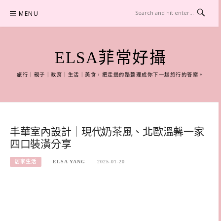
Skip
MENU
to
content
ELSA菲常好攝
旅行｜親子｜教育｜生活｜美食，把走過的路整理成你下一趟旅行的答案。
丰華室內設計｜現代奶茶風、北歐溫馨一家
四口裝潢分享
居家生活
ELSA YANG
2025-01-20