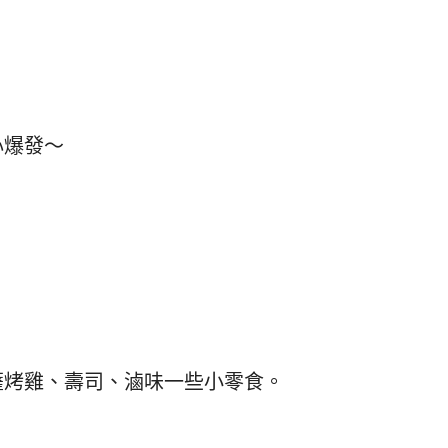
心爆發～
薩烤雞、壽司、滷味一些小零食。