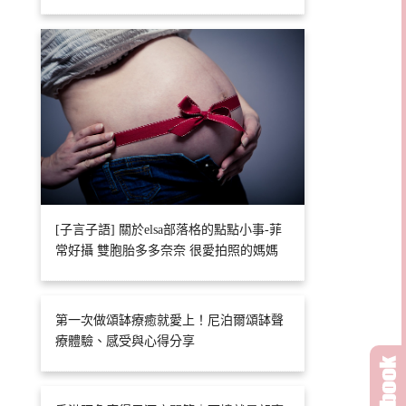
[子言子語] 關於elsa部落格的點點小事-菲
常好攝 雙胞胎多多奈奈 很愛拍照的媽媽
第一次做頌缽療癒就愛上！尼泊爾頌缽聲
療體驗、感受與心得分享