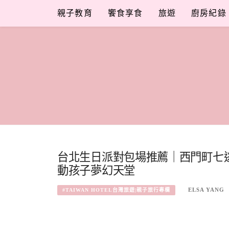
Skip
親子教育
饗食享食
旅遊
廚房紀錄
to
content
台北生日派對包場推薦｜西門町七逃派對 C
動孩子夢幻天堂
ELSA YANG
#TAIWAN HOTEL台灣旅遊|親子旅行專欄