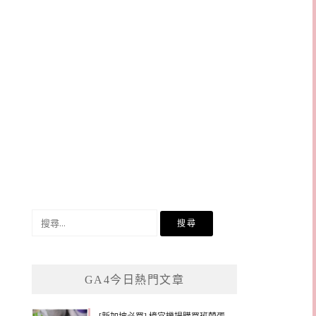
搜
尋
關
鍵
GA4今日熱門文章
字: