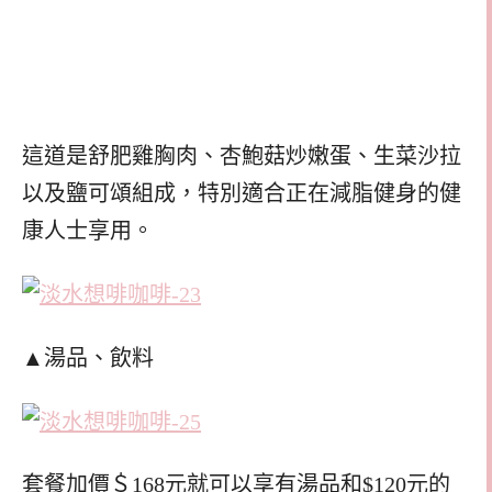
這道是舒肥雞胸肉、杏鮑菇炒嫩蛋、生菜沙拉
以及鹽可頌組成，特別適合正在減脂健身的健
康人士享用。
▲湯品、飲料
套餐加價＄168元就可以享有湯品和$120元的