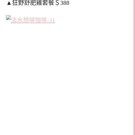
▲狂野舒肥雞套餐＄388