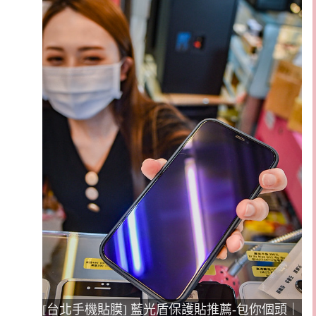
[台北手機貼膜] 藍光盾保護貼推薦-包你個頭｜