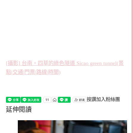
[攝影] 台南。四草的綠色隧道 Sicao green tunnel(景
點|交通|門票|路線|時間)
按讚加入粉絲團
延伸閱讀