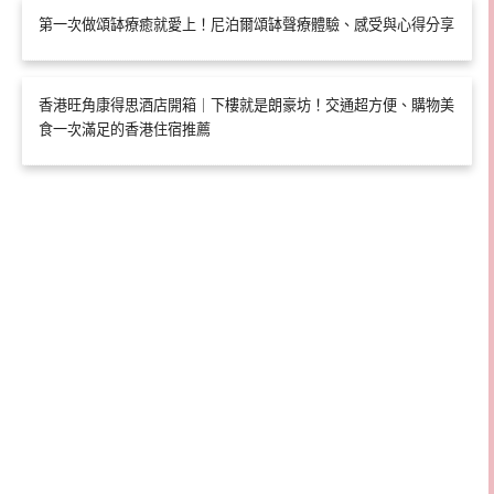
第一次做頌缽療癒就愛上！尼泊爾頌缽聲療體驗、感受與心得分享
香港旺角康得思酒店開箱｜下樓就是朗豪坊！交通超方便、購物美
食一次滿足的香港住宿推薦