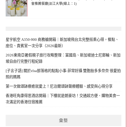
會推薦餐廳|淡江大學(線上：1)
星宇航空 A350-900 商務艙開箱｜新加坡飛台北完整搭乘心得，餐點、
座位、貴賓室一次分享（2026最新）
2026東南亞暑假親子旅行攻略整理：富國島、新加坡迪士尼郵輪、新加
坡自由行完整行程紀錄
[子言子語] 關於elsa部落格的點點小事-菲常好攝 雙胞胎多多奈奈 很愛拍
照的媽媽
第一次做頌缽療癒就愛上！尼泊爾頌缽聲療體驗、感受與心得分享
香港旺角康得思酒店開箱｜下樓就是朗豪坊！交通超方便、購物美食一
次滿足的香港住宿推薦
彙整