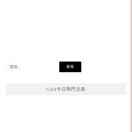
搜
尋
關
鍵
GA4今日熱門文章
字: