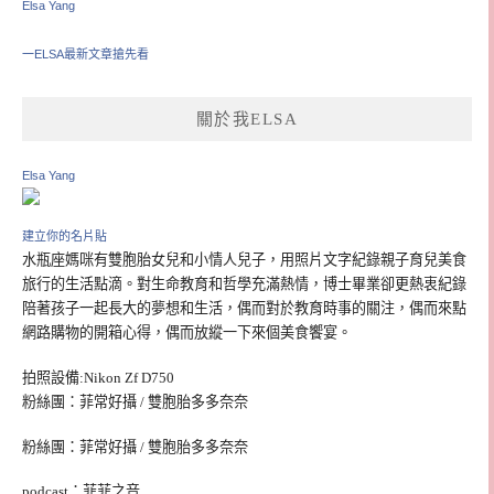
Elsa Yang
一ELSA最新文章搶先看
關於我ELSA
Elsa Yang
建立你的名片貼
水瓶座媽咪有雙胞胎女兒和小情人兒子，用照片文字紀錄親子育兒美食
旅行的生活點滴。對生命教育和哲學充滿熱情，博士畢業卻更熱衷紀錄
陪著孩子一起長大的夢想和生活，偶而對於教育時事的關注，偶而來點
網路購物的開箱心得，偶而放縱一下來個美食饗宴。
拍照設備:Nikon Zf D750
粉絲團：菲常好攝 / 雙胞胎多多奈奈
粉絲團：菲常好攝 / 雙胞胎多多奈奈
podcast：菲菲之音