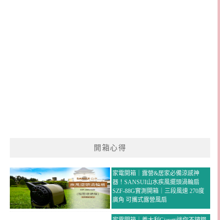
開箱心得
家電開箱｜露營&居家必備涼感神
器！SANSUI山水疾風擺頭渦輪扇
SZF-88G實測開箱｜三段風速 270度
廣角 可攜式露營風扇
家電開箱｜義大利Giaretti迷你不鏽鋼