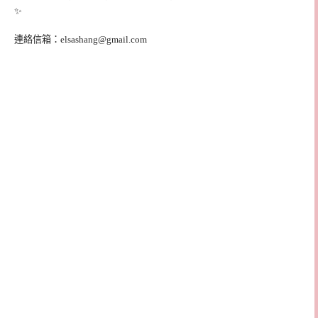
✨
連絡信箱：
elsashang@gmail.com