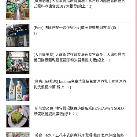
[板橋必逛] 大家發食品原料廣場｜食材烘焙麵粉鬆餅粉各
式醬料冷凍食品DIY大批發(線上：3)
[Paris] 法國巴黎一週住宿ibis (戴高樂機場到市區)(線上：
1)
[大同區美食] 大龍街雲祥麵食深夜食堂宵夜｜大龍街昌吉
街口陽春麵乾麵意麵米粉米苔目雞肉飯(線上：1)
[寶寶用品推薦] kodomo兒童洗髮精兒童沐浴乳｜寶寶沐浴
乳洗髮精推薦(線上：1)
[新加坡必買] 樟宜機場購買班蘭蛋糕BENGAWAN SOLO
綠蛋糕捲戚風蛋糕(線上：1)
[美食] 淡水。五花中式創意料理|聚餐|熱炒|氣氛佳|合菜|約