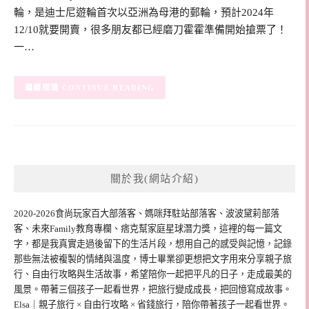
輪，是迪士尼遊輪首次以亞洲為母港的郵輪，預計2024年
12/10就要開賣，很多朋友都已經磨刀霍霍準備開始搶票了！
一…
CONTINUE READING
關於我(網站介紹)
2020-2026食尚玩家百大部落客、媽咪拜駐站部落客、波波黛莉部落
客、未來Family教育專欄、痞克幫家庭星球潛力獎，這裡的每一篇文
字，都是我真實走過後留下的生活片段，想用自己的感受與記憶，記錄
那些無法被複製的情緒與溫度，博士畢業卻更想把文字用來分享親子旅
行、自由行攻略與生活故事，希望陪你一起把平凡的日子，走成最美的
風景。帶著三個孩子一起看世界，把旅行變成成長，把回憶寫成故事。
Elsa｜親子旅行 × 自由行攻略 × 省錢旅行，陪你帶著孩子一起看世界。