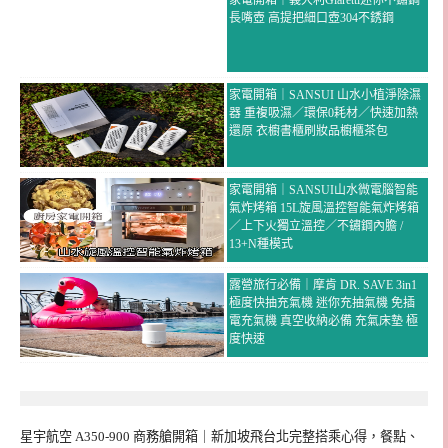
長嘴壺 高提把細口壺304不銹鋼
家電開箱｜SANSUI 山水小植淨除濕
器 重複吸濕／環保0耗材／快速加熱
還原 衣櫥書櫃刷妝品櫥櫃茶包
家電開箱｜SANSUI山水微電腦智能
氣炸烤箱 15L旋風溫控智能氣炸烤箱
／上下火獨立溫控／不鏽鋼內膽 /
13+N種模式
露營旅行必備｜摩肯 DR. SAVE 3in1
極度快抽充氣機 迷你充抽氣機 免插
電充氣機 真空收納必備 充氣床墊 極
度快速
星宇航空 A350-900 商務艙開箱｜新加坡飛台北完整搭乘心得，餐點、