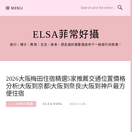
Skip
MENU
to
content
ELSA菲常好攝
旅行｜親子｜教育｜生活｜美食，把走過的路整理成你下一趟旅行的答案。
2026大阪梅田住宿精選5家推薦交通位置價格
分析|大阪到京都|大阪到奈良|大阪到神戶最方
便住宿
------JAPEN日本
ELSA YANG
2025-11-05