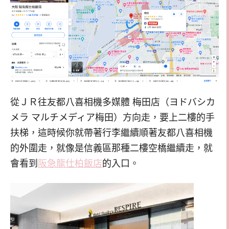
從ＪＲ往友都八喜相機多媒體 梅田店（ヨドバシカ
メラ マルチメディア梅田）方向走，要上二樓的手
扶梯，這時候你就帶著行李繼續順著友都八喜相機
的外圍走，就像是信義區那種二樓空橋繼續走，就
會看到
阪急龍仕柏飯店
的入口。