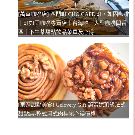
[萬華咖啡店] 西門町 CHO CAFE 町‧如固咖啡
｜町如固咖啡專賣店｜台灣唯一大型咖啡聞香
區｜下午茶甜點飲品菜單及心得
[東區甜點美食] Gelovery Gift 蒟若妮頂級法式
甜點店-乾式濕式肉桂捲心得價格