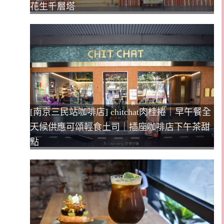
花生千層塔
[南京三民站咖啡店] chitchat肉桂捲｜早午餐全
天候供應可頌輕食土司｜插座咖啡店下午茶甜
點