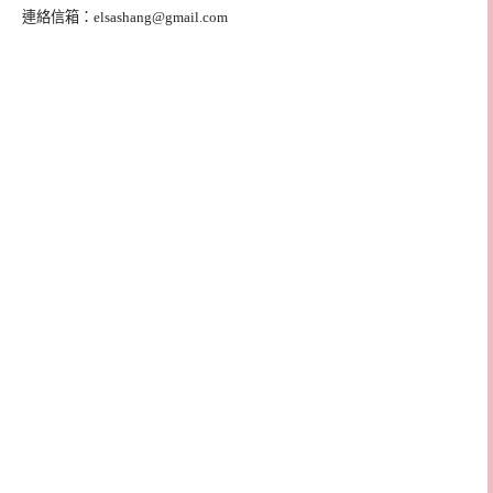
連絡信箱：
elsashang@gmail.com