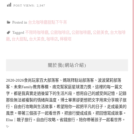
POST VIEWS:
2,947
Posted in
台北咖啡廳甜點下午茶
Tagged
不限時咖啡廳
,
公館咖啡店
,
公館咖啡廳
,
公館美食
,
台大咖啡
廳
,
台大甜點
,
台大美食
,
咖啡店
,
檸檬塔
關於我(網站介紹)
2020-2026食尚玩家百大部落客、媽咪拜駐站部落客、波波黛莉部落
客、未來Family教育專欄、痞克幫家庭星球潛力獎，這裡的每一篇文
字，都是我真實走過後留下的生活片段，想用自己的感受與記憶，記錄
那些無法被複製的情緒與溫度，博士畢業卻更想把文字用來分享親子旅
行、自由行攻略與生活故事，希望陪你一起把平凡的日子，走成最美的
風景。帶著三個孩子一起看世界，把旅行變成成長，把回憶寫成故事。
Elsa｜親子旅行 × 自由行攻略 × 省錢旅行，陪你帶著孩子一起看世界。
✨