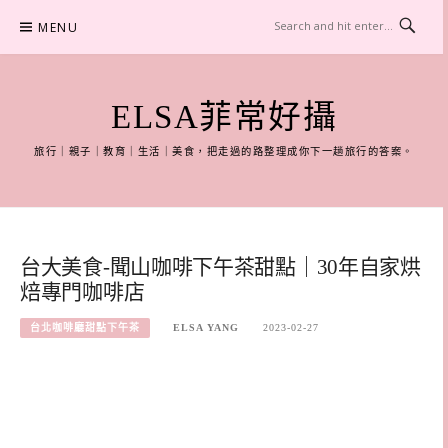
Skip
MENU
to
content
ELSA菲常好攝
旅行｜親子｜教育｜生活｜美食，把走過的路整理成你下一趟旅行的答案。
台大美食-聞山咖啡下午茶甜點｜30年自家烘
焙專門咖啡店
台北咖啡廳甜點下午茶
ELSA YANG
2023-02-27