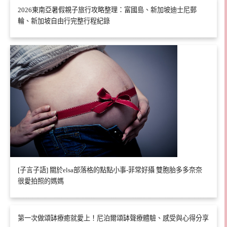
2026東南亞暑假親子旅行攻略整理：富國島、新加坡迪士尼郵
輪、新加坡自由行完整行程紀錄
[子言子語] 關於elsa部落格的點點小事-菲常好攝 雙胞胎多多奈奈
很愛拍照的媽媽
第一次做頌缽療癒就愛上！尼泊爾頌缽聲療體驗、感受與心得分享