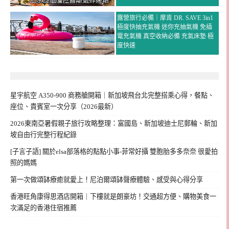
露營旅行必備｜摩肯 DR. SAVE 3in1
極度快抽充氣機 迷你充抽氣機 免插
電充氣機 真空收納必備 充氣床墊 極
度快速
星宇航空 A350-900 商務艙開箱｜新加坡飛台北完整搭乘心得，餐點、
座位、貴賓室一次分享（2026最新）
2026東南亞暑假親子旅行攻略整理：富國島、新加坡迪士尼郵輪、新加
坡自由行完整行程紀錄
[子言子語] 關於elsa部落格的點點小事-菲常好攝 雙胞胎多多奈奈 很愛拍
照的媽媽
第一次做頌缽療癒就愛上！尼泊爾頌缽聲療體驗、感受與心得分享
香港旺角康得思酒店開箱｜下樓就是朗豪坊！交通超方便、購物美食一
次滿足的香港住宿推薦