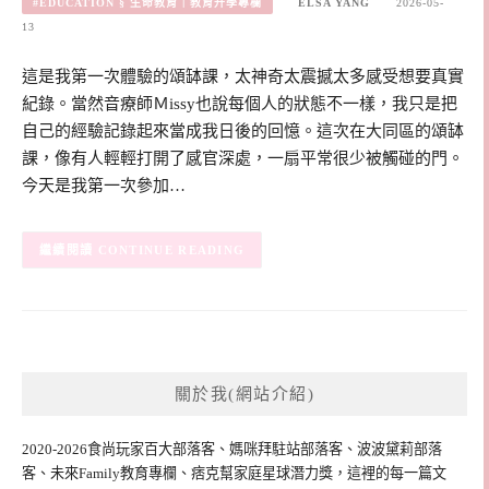
#EDUCATION § 生命教育｜教育升學專欄
ELSA YANG
2026-05-
13
這是我第一次體驗的頌缽課，太神奇太震撼太多感受想要真實
紀錄。當然音療師Ｍissy也說每個人的狀態不一樣，我只是把
自己的經驗記錄起來當成我日後的回憶。這次在大同區的頌缽
課，像有人輕輕打開了感官深處，一扇平常很少被觸碰的門。
今天是我第一次參加…
CONTINUE READING
關於我(網站介紹)
2020-2026食尚玩家百大部落客、媽咪拜駐站部落客、波波黛莉部落
客、未來Family教育專欄、痞克幫家庭星球潛力獎，這裡的每一篇文