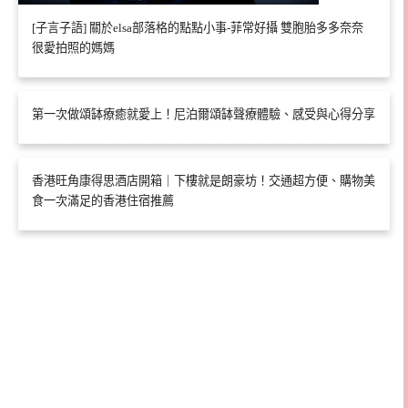
[子言子語] 關於elsa部落格的點點小事-菲常好攝 雙胞胎多多奈奈
很愛拍照的媽媽
第一次做頌缽療癒就愛上！尼泊爾頌缽聲療體驗、感受與心得分享
香港旺角康得思酒店開箱｜下樓就是朗豪坊！交通超方便、購物美
食一次滿足的香港住宿推薦