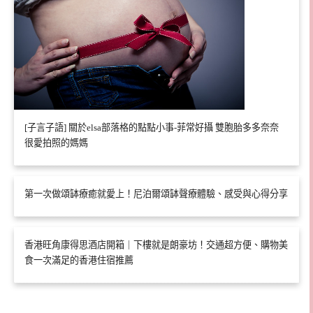
[子言子語] 關於elsa部落格的點點小事-菲常好攝 雙胞胎多多奈奈
很愛拍照的媽媽
第一次做頌缽療癒就愛上！尼泊爾頌缽聲療體驗、感受與心得分享
香港旺角康得思酒店開箱｜下樓就是朗豪坊！交通超方便、購物美
食一次滿足的香港住宿推薦