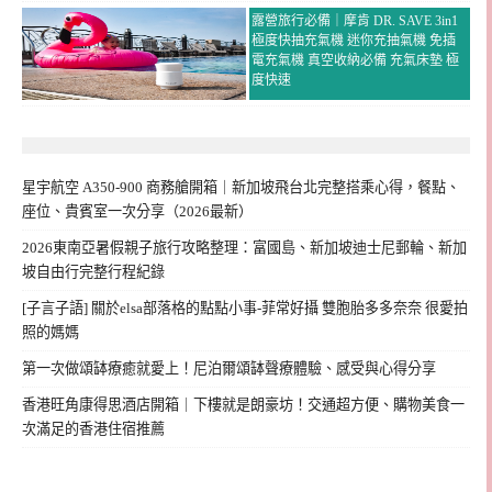
露營旅行必備｜摩肯 DR. SAVE 3in1
極度快抽充氣機 迷你充抽氣機 免插
電充氣機 真空收納必備 充氣床墊 極
度快速
星宇航空 A350-900 商務艙開箱｜新加坡飛台北完整搭乘心得，餐點、
座位、貴賓室一次分享（2026最新）
2026東南亞暑假親子旅行攻略整理：富國島、新加坡迪士尼郵輪、新加
坡自由行完整行程紀錄
[子言子語] 關於elsa部落格的點點小事-菲常好攝 雙胞胎多多奈奈 很愛拍
照的媽媽
第一次做頌缽療癒就愛上！尼泊爾頌缽聲療體驗、感受與心得分享
香港旺角康得思酒店開箱｜下樓就是朗豪坊！交通超方便、購物美食一
次滿足的香港住宿推薦