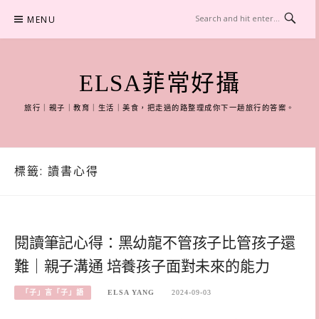
Skip
MENU
to
content
ELSA菲常好攝
旅行｜親子｜教育｜生活｜美食，把走過的路整理成你下一趟旅行的答案。
標籤:
讀書心得
閱讀筆記心得：黑幼龍不管孩子比管孩子還
難｜親子溝通 培養孩子面對未來的能力
「子」言「子」語
ELSA YANG
2024-09-03