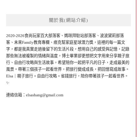
關於我(網站介紹)
2020-2026食尚玩家百大部落客、媽咪拜駐站部落客、波波黛莉部落
客、未來Family教育專欄、痞克幫家庭星球潛力獎，這裡的每一篇文
字，都是我真實走過後留下的生活片段，想用自己的感受與記憶，記錄
那些無法被複製的情緒與溫度，博士畢業卻更想把文字用來分享親子旅
行、自由行攻略與生活故事，希望陪你一起把平凡的日子，走成最美的
風景。帶著三個孩子一起看世界，把旅行變成成長，把回憶寫成故事。
Elsa｜親子旅行 × 自由行攻略 × 省錢旅行，陪你帶著孩子一起看世界。
✨
連絡信箱：
elsashang@gmail.com