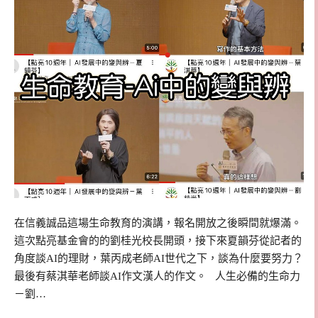
在信義誠品這場生命教育的演講，報名開放之後瞬間就爆滿。
這次點亮基金會的的劉桂光校長開頭，接下來夏韻芬從記者的
角度談AI的理財，葉丙成老師AI世代之下，談為什麼要努力？
最後有蔡淇華老師談AI作文漢人的作文。 人生必備的生命力
－劉…