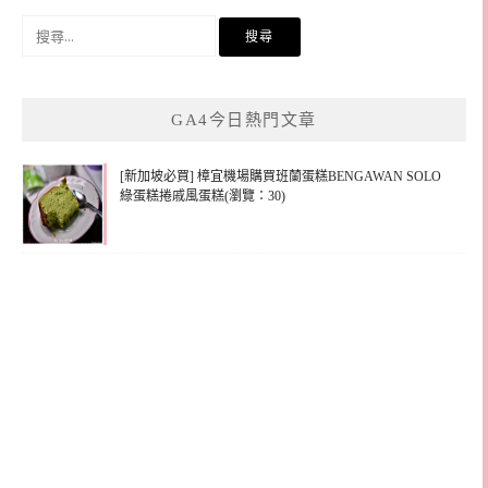
搜
尋
關
鍵
GA4今日熱門文章
字:
[新加坡必買] 樟宜機場購買班蘭蛋糕BENGAWAN SOLO
綠蛋糕捲戚風蛋糕(瀏覽：30)