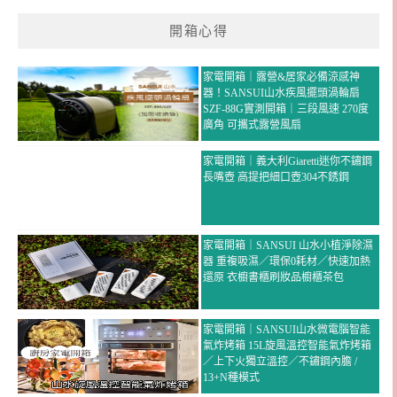
開箱心得
家電開箱｜露營&居家必備涼感神
器！SANSUI山水疾風擺頭渦輪扇
SZF-88G實測開箱｜三段風速 270度
廣角 可攜式露營風扇
家電開箱｜義大利Giaretti迷你不鏽鋼
長嘴壺 高提把細口壺304不銹鋼
家電開箱｜SANSUI 山水小植淨除濕
器 重複吸濕／環保0耗材／快速加熱
還原 衣櫥書櫃刷妝品櫥櫃茶包
家電開箱｜SANSUI山水微電腦智能
氣炸烤箱 15L旋風溫控智能氣炸烤箱
／上下火獨立溫控／不鏽鋼內膽 /
13+N種模式