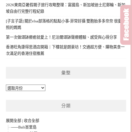
2026東南亞暑假親子旅行攻略整理：富國島、新加坡迪士尼郵輪、新加
坡自由行完整行程紀錄
[子言子語] 關於elsa部落格的點點小事-菲常好攝 雙胞胎多多奈奈 很愛拍
照的媽媽
第一次做頌缽療癒就愛上！尼泊爾頌缽聲療體驗、感受與心得分享
香港旺角康得思酒店開箱｜下樓就是朗豪坊！交通超方便、購物美食一
次滿足的香港住宿推薦
彙整
彙
整
分類
展開全部
|
收合全部
------Bali峇里島