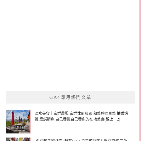
GA4即時熱門文章
淡水美食｜富群農場 富群休閒農園 和菜熱炒桌菜 柚香烤
雞 鹽焗鯛魚 自己養雞自己養魚的在地美食(線上：2)