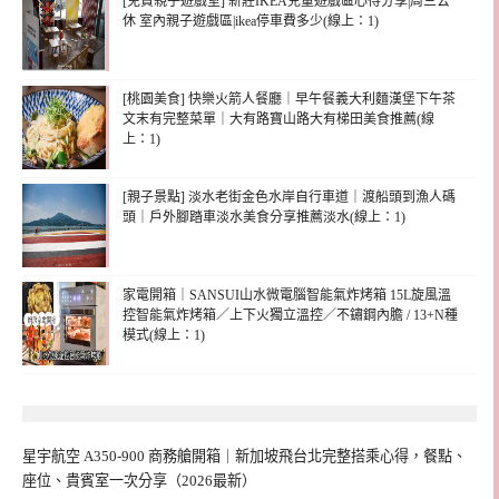
[免費親子遊戲室] 新莊IKEA兒童遊戲區心得分享|周三公
休 室內親子遊戲區|ikea停車費多少(線上：1)
[桃園美食] 快樂火箭人餐廳｜早午餐義大利麵漢堡下午茶
文末有完整菜單｜大有路寶山路大有梯田美食推薦(線
上：1)
[親子景點] 淡水老街金色水岸自行車道｜渡船頭到漁人碼
頭｜戶外腳踏車淡水美食分享推薦淡水(線上：1)
家電開箱｜SANSUI山水微電腦智能氣炸烤箱 15L旋風溫
控智能氣炸烤箱／上下火獨立溫控／不鏽鋼內膽 / 13+N種
模式(線上：1)
星宇航空 A350-900 商務艙開箱｜新加坡飛台北完整搭乘心得，餐點、
座位、貴賓室一次分享（2026最新）