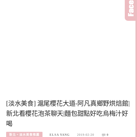
[淡水美食] 滬尾櫻花大道-阿凡真鄉野烘焙館|
新北看櫻花泡茶聊天|麵包甜點好吃烏梅汁好
喝
新北。淡水美食推薦
ELSA YANG
2019-02-20
0