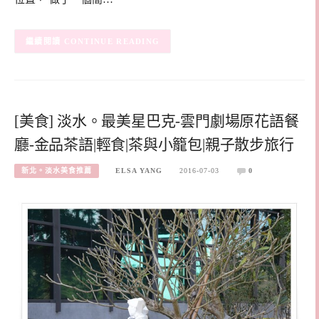
CONTINUE READING
[美食] 淡水。最美星巴克-雲門劇場原花語餐
廳-金品茶語|輕食|茶與小籠包|親子散步旅行
新北。淡水美食推薦
ELSA YANG
2016-07-03
0