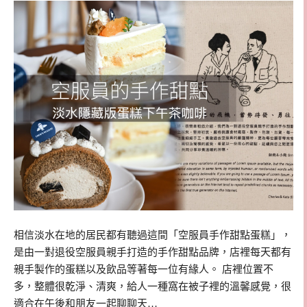
相信淡水在地的居民都有聽過這間「空服員手作甜點蛋糕」，
是由一對退役空服員親手打造的手作甜點品牌，店裡每天都有
親手製作的蛋糕以及飲品等著每一位有緣人。 店裡位置不
多，整體很乾淨、清爽，給人一種窩在被子裡的溫馨感覺，很
適合在午後和朋友一起聊聊天…