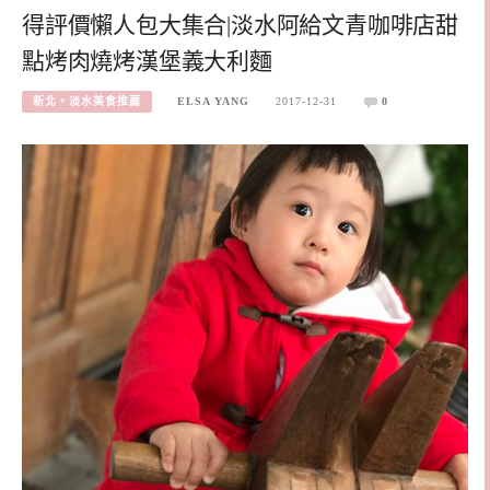
得評價懶人包大集合|淡水阿給文青咖啡店甜
點烤肉燒烤漢堡義大利麵
新北。淡水美食推薦
ELSA YANG
2017-12-31
0