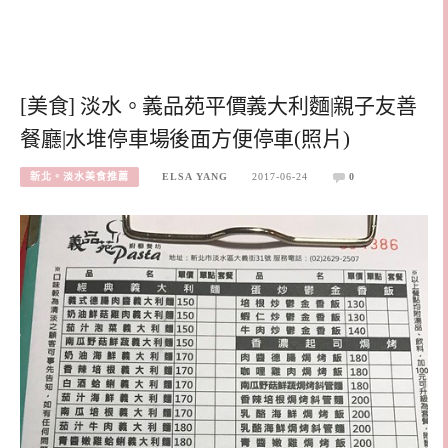
[美食] 淡水。義品苑平價義大利麵|親子友善
餐廳|水堆停車場後面方便停車(照片)
新北。淡水美食推薦
ELSA YANG
2017-06-24
0