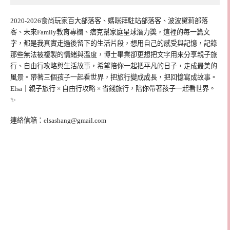
2020-2026食尚玩家百大部落客、媽咪拜駐站部落客、波波黛莉部落
客、未來Family教育專欄、痞克幫家庭星球潛力獎，這裡的每一篇文
字，都是我真實走過後留下的生活片段，想用自己的感受與記憶，記錄
那些無法被複製的情緒與溫度，博士畢業卻更想把文字用來分享親子旅
行、自由行攻略與生活故事，希望陪你一起把平凡的日子，走成最美的
風景。帶著三個孩子一起看世界，把旅行變成成長，把回憶寫成故事。
Elsa｜親子旅行 × 自由行攻略 × 省錢旅行，陪你帶著孩子一起看世界。
✨
連絡信箱：
elsashang@gmail.com