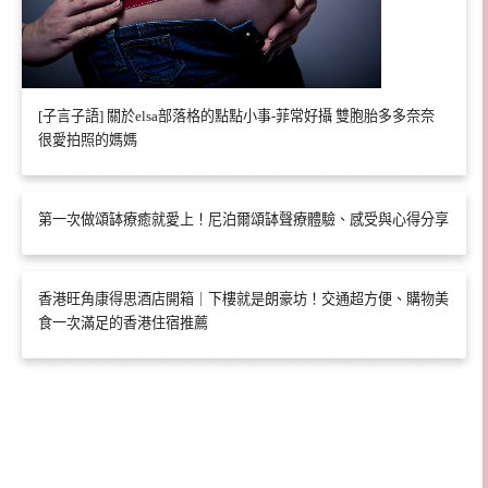
[子言子語] 關於elsa部落格的點點小事-菲常好攝 雙胞胎多多奈奈
很愛拍照的媽媽
第一次做頌缽療癒就愛上！尼泊爾頌缽聲療體驗、感受與心得分享
香港旺角康得思酒店開箱｜下樓就是朗豪坊！交通超方便、購物美
食一次滿足的香港住宿推薦