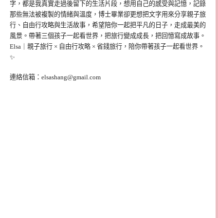
字，都是我真實走過後留下的生活片段，想用自己的感受與記憶，記錄
那些無法被複製的情緒與溫度，博士畢業卻更想把文字用來分享親子旅
行、自由行攻略與生活故事，希望陪你一起把平凡的日子，走成最美的
風景。帶著三個孩子一起看世界，把旅行變成成長，把回憶寫成故事。
Elsa｜親子旅行 × 自由行攻略 × 省錢旅行，陪你帶著孩子一起看世界。
✨
連絡信箱：
elsashang@gmail.com