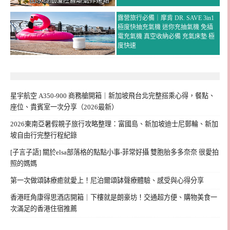
露營旅行必備｜摩肯 DR. SAVE 3in1
極度快抽充氣機 迷你充抽氣機 免插
電充氣機 真空收納必備 充氣床墊 極
度快速
星宇航空 A350-900 商務艙開箱｜新加坡飛台北完整搭乘心得，餐點、
座位、貴賓室一次分享（2026最新）
2026東南亞暑假親子旅行攻略整理：富國島、新加坡迪士尼郵輪、新加
坡自由行完整行程紀錄
[子言子語] 關於elsa部落格的點點小事-菲常好攝 雙胞胎多多奈奈 很愛拍
照的媽媽
第一次做頌缽療癒就愛上！尼泊爾頌缽聲療體驗、感受與心得分享
香港旺角康得思酒店開箱｜下樓就是朗豪坊！交通超方便、購物美食一
次滿足的香港住宿推薦