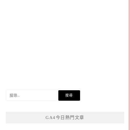
搜
尋
關
鍵
GA4今日熱門文章
字: