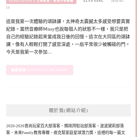
#EDUCATION § 生命教育｜教育升學專欄
ELSA YANG
2026-05-
13
這是我第一次體驗的頌缽課，太神奇太震撼太多感受想要真實
紀錄。當然音療師Ｍissy也說每個人的狀態不一樣，我只是把
自己的經驗記錄起來當成我日後的回憶。這次在大同區的頌缽
課，像有人輕輕打開了感官深處，一扇平常很少被觸碰的門。
今天是我第一次參加…
CONTINUE READING
關於我(網站介紹)
2020-2026食尚玩家百大部落客、媽咪拜駐站部落客、波波黛莉部落
客、未來Family教育專欄、痞克幫家庭星球潛力獎，這裡的每一篇文