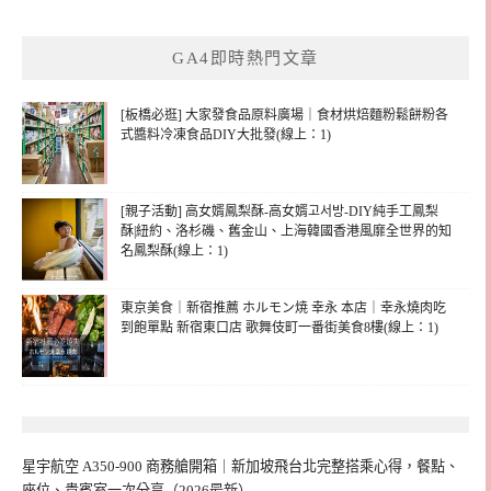
GA4即時熱門文章
[板橋必逛] 大家發食品原料廣場｜食材烘焙麵粉鬆餅粉各
式醬料冷凍食品DIY大批發(線上：1)
[親子活動] 高女婿鳳梨酥-高女婿고서방-DIY純手工鳳梨
酥|紐約、洛杉磯、舊金山、上海韓國香港風靡全世界的知
名鳳梨酥(線上：1)
東京美食｜新宿推薦 ホルモン焼 幸永 本店｜幸永燒肉吃
到飽單點 新宿東口店 歌舞伎町一番街美食8樓(線上：1)
星宇航空 A350-900 商務艙開箱｜新加坡飛台北完整搭乘心得，餐點、
座位、貴賓室一次分享（2026最新）