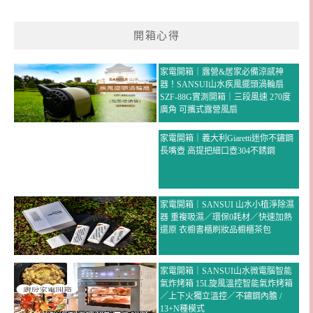
開箱心得
家電開箱｜露營&居家必備涼感神
器！SANSUI山水疾風擺頭渦輪扇
SZF-88G實測開箱｜三段風速 270度
廣角 可攜式露營風扇
家電開箱｜義大利Giaretti迷你不鏽鋼
長嘴壺 高提把細口壺304不銹鋼
家電開箱｜SANSUI 山水小植淨除濕
器 重複吸濕／環保0耗材／快速加熱
還原 衣櫥書櫃刷妝品櫥櫃茶包
家電開箱｜SANSUI山水微電腦智能
氣炸烤箱 15L旋風溫控智能氣炸烤箱
／上下火獨立溫控／不鏽鋼內膽 /
13+N種模式