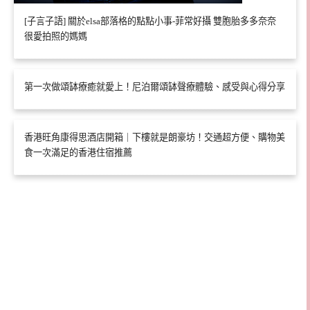
[子言子語] 關於elsa部落格的點點小事-菲常好攝 雙胞胎多多奈奈
很愛拍照的媽媽
第一次做頌缽療癒就愛上！尼泊爾頌缽聲療體驗、感受與心得分享
香港旺角康得思酒店開箱｜下樓就是朗豪坊！交通超方便、購物美
食一次滿足的香港住宿推薦