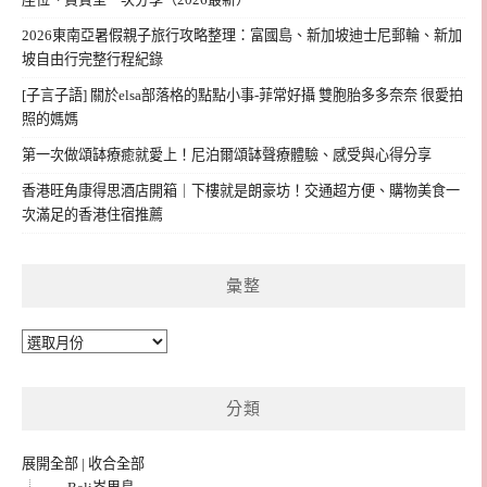
2026東南亞暑假親子旅行攻略整理：富國島、新加坡迪士尼郵輪、新加
坡自由行完整行程紀錄
[子言子語] 關於elsa部落格的點點小事-菲常好攝 雙胞胎多多奈奈 很愛拍
照的媽媽
第一次做頌缽療癒就愛上！尼泊爾頌缽聲療體驗、感受與心得分享
香港旺角康得思酒店開箱｜下樓就是朗豪坊！交通超方便、購物美食一
次滿足的香港住宿推薦
彙整
彙
整
分類
展開全部
|
收合全部