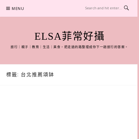
Skip
MENU
to
content
ELSA菲常好攝
旅行｜親子｜教育｜生活｜美食，把走過的路整理成你下一趟旅行的答案。
標籤:
台北推薦頌缽