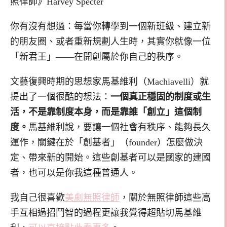
照律師》Harvey Specter
你有沒有想過：每當你轉學到一個新班級、建立新
的朋友圈、或者重新規劃人生時，其實你就像一位
「新君王」——在開創屬於你自己的秩序。
文藝復興時期的思想家馬基維利（Machiavelli）就
提出了一個很酷的想法：
一個真正穩固的制度或生
活，不是靠制度本身，而是靠誰「創立」這個制
度。
馬基維利說，要讓一個社會有秩序、能夠長久
運作，關鍵在於「創基者」（founder）怎麼做決
定、帶來新的開始。這些創基者可以是國家的建國
者，也可以是你我這種普通人。
我自己很喜歡
美劇無照律師
，關於無照律師這些高
手互相過招鬥智的過程更讓我覺得超貼切馬基維