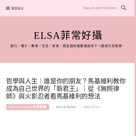
Skip
MENU
to
content
ELSA菲常好攝
旅行｜親子｜教育｜生活｜美食，把走過的路整理成你下一趟旅行的答案。
哲學與人生｜誰是你的朋友？馬基維利教你
成為自己世界的「新君王」｜從《無照律
師》與火影忍者看馬基維利的想法
PHILOSOPHY哲學專欄
ELSA YANG
2025-07-01