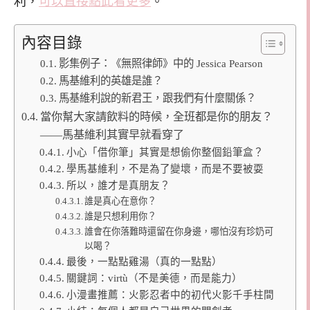
利，
可以直接點此看更多
。
內容目錄
影集例子：《無照律師》中的 Jessica Pearson
馬基維利的英雄是誰？
馬基維利說的新君王，跟我們有什麼關係？
當你幫大家請飲料的時候，全班都是你的朋友？
——馬基維利其實早就看穿了
小心「借你筆」其實是想偷你整個鉛筆盒？
學馬基維利，不是為了變壞，而是不要被耍
所以，誰才是真朋友？
誰是真心在意你？
誰是只想利用你？
誰會在你落難時還留在你身邊，哪怕沒有珍奶可
以喝？
最後，一點點雞湯（真的一點點）
關鍵詞：virtù（不是美德，而是能力）
小漫畫推薦：火影忍者中的初代火影千手柱間