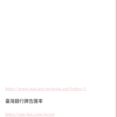
https://www.stat.gov.tw/point.asp?index=1
臺灣銀行牌告匯率
https://rate.bot.com.tw/xrt