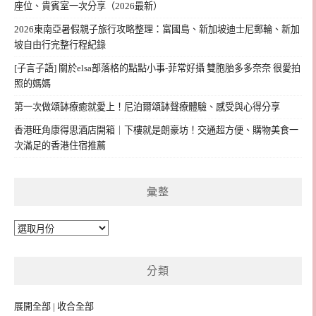
座位、貴賓室一次分享（2026最新）
2026東南亞暑假親子旅行攻略整理：富國島、新加坡迪士尼郵輪、新加
坡自由行完整行程紀錄
[子言子語] 關於elsa部落格的點點小事-菲常好攝 雙胞胎多多奈奈 很愛拍
照的媽媽
第一次做頌缽療癒就愛上！尼泊爾頌缽聲療體驗、感受與心得分享
香港旺角康得思酒店開箱｜下樓就是朗豪坊！交通超方便、購物美食一
次滿足的香港住宿推薦
彙整
彙
整
分類
展開全部
|
收合全部