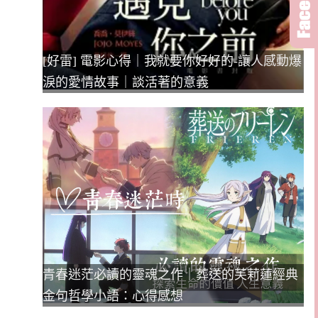
[好雷] 電影心得｜我就要你好好的-讓人感動爆
淚的愛情故事｜談活著的意義
青春迷茫必讀的靈魂之作｜葬送的芙莉蓮經典
金句哲學小語：心得感想