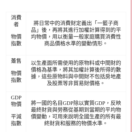
消費
將日常中的消費財定義出「一籃子商
者
品」後，再將其進行加權計算得到的平
物價
均物價，用以衡量一般家庭購買消費性
指數
商品價格水準的變動情形。
躉售
以生產面所需使用的原物料或中間財的
價格為基準，將其加權計算後所得的數
物價
據，這些原物料與中間財不包括房地產
指數
及股票等非貿易財價格。
GDP
將一國的名目GDP除以實質GDP，反映
物價
最終財貨與勞務從基期到當期的平均物
平減
價變動，可用來說明全國生產的所有最
指數
終財貨和服務的物價水準。