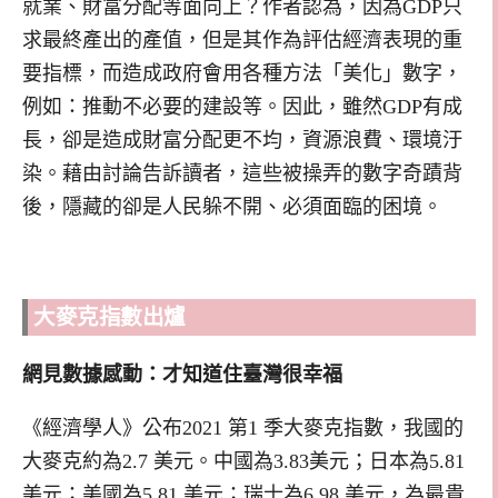
就業、財富分配等面向上？作者認為，因為GDP只
求最終產出的產值，但是其作為評估經濟表現的重
要指標，而造成政府會用各種方法「美化」數字，
例如：推動不必要的建設等。因此，雖然GDP有成
長，卻是造成財富分配更不均，資源浪費、環境汙
染。藉由討論告訴讀者，這些被操弄的數字奇蹟背
後，隱藏的卻是人民躲不開、必須面臨的困境。
大麥克指數出爐
網見數據感動：才知道住臺灣很幸福
《經濟學人》公布2021 第1 季大麥克指數，我國的
大麥克約為2.7 美元。中國為3.83美元；日本為5.81
美元；美國為5.81 美元；瑞士為6.98 美元，為最貴