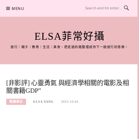
Skip
MENU
to
content
ELSA菲常好攝
旅行｜親子｜教育｜生活｜美食，把走過的路整理成你下一趟旅行的答案。
[非影評] 心靈勇氣 與經濟學相關的電影及相
關書籍GDP”
閱讀筆記
ELSA YANG
2022-10-03