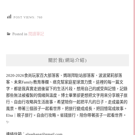
POST VIEWS:
760
Posted in
閱讀筆記
關於我(網站介紹)
2020-2026食尚玩家百大部落客、媽咪拜駐站部落客、波波黛莉部落
客、未來Family教育專欄、痞克幫家庭星球潛力獎，這裡的每一篇文
字，都是我真實走過後留下的生活片段，想用自己的感受與記憶，記錄
那些無法被複製的情緒與溫度，博士畢業卻更想把文字用來分享親子旅
行、自由行攻略與生活故事，希望陪你一起把平凡的日子，走成最美的
風景。帶著三個孩子一起看世界，把旅行變成成長，把回憶寫成故事。
Elsa｜親子旅行 × 自由行攻略 × 省錢旅行，陪你帶著孩子一起看世界。
✨
連絡信箱：
elsashang@gmail.com