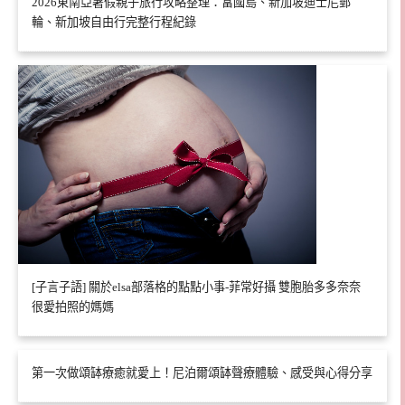
2026東南亞暑假親子旅行攻略整理：富國島、新加坡迪士尼郵
輪、新加坡自由行完整行程紀錄
[子言子語] 關於elsa部落格的點點小事-菲常好攝 雙胞胎多多奈奈
很愛拍照的媽媽
第一次做頌缽療癒就愛上！尼泊爾頌缽聲療體驗、感受與心得分享