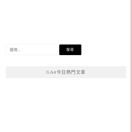
搜
尋
關
鍵
GA4今日熱門文章
字: