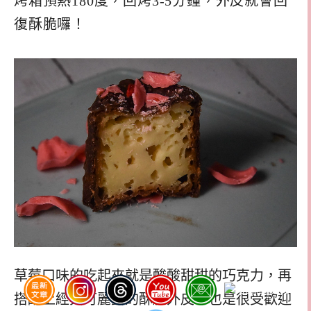
烤箱預熱180度，回烤3-5分鐘，外皮就會回
復酥脆囉！
草莓口味的吃起來就是酸酸甜甜的巧克力，再
搭配上經典可麗露的酥脆外皮。也是很受歡迎