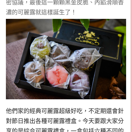
密協議，最後這一顆顆黑金皮脆、內餡滑順香
濃的可麗露就這樣誕生了！
他們家的經典可麗露超級好吃，不定期還會針
對節日推出各種可麗露禮盒。今天要跟大家分
享的是綜合可麗露禮盒，一盒包括六種不同的