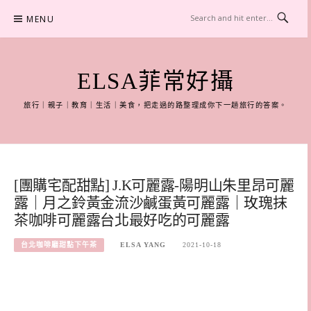
Skip
MENU
to
content
ELSA菲常好攝
旅行｜親子｜教育｜生活｜美食，把走過的路整理成你下一趟旅行的答案。
[團購宅配甜點] J.K可麗露-陽明山朱里昂可麗
露｜月之鈴黃金流沙鹹蛋黃可麗露｜玫瑰抹
茶咖啡可麗露台北最好吃的可麗露
台北咖啡廳甜點下午茶
ELSA YANG
2021-10-18