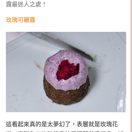
露最迷人之處！
玫瑰可麗露
這看起來真的是太夢幻了，表層就是玫瑰花