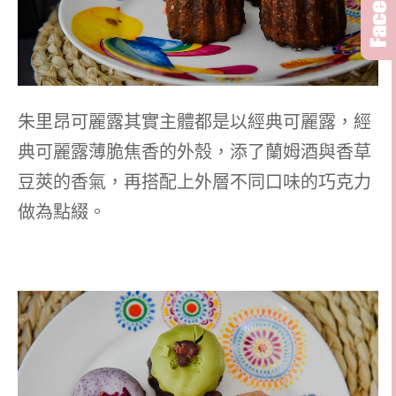
朱里昂可麗露其實主體都是以經典可麗露，經
典可麗露薄脆焦香的外殼，添了蘭姆酒與香草
豆莢的香氣，再搭配上外層不同口味的巧克力
做為點綴。