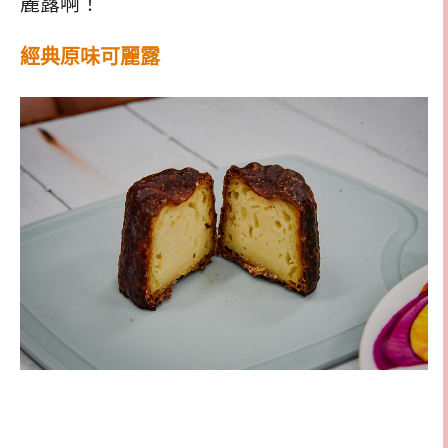
麗露啊！
經典原味可麗露