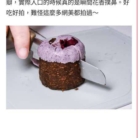
瓣，實際入口的時候真的是瞬間花香撲鼻。好
吃好拍，難怪這麼多網美都拍過～