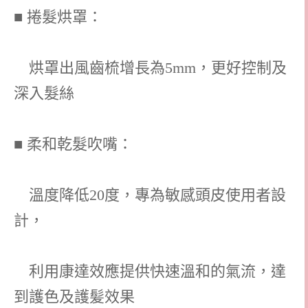
■ 捲髮烘罩：
烘罩出風齒梳增長為5mm，更好控制及
深入髮絲
■ 柔和乾髮吹嘴：
溫度降低20度，專為敏感頭皮使用者設
計，
利用康達效應提供快速溫和的氣流，達
到護色及護髪效果