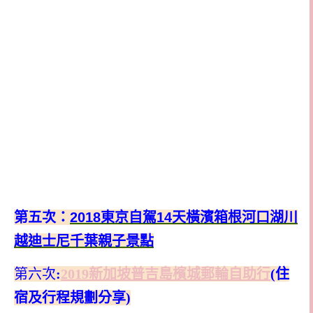
第五次：
2018東京自駕14天橫濱箱根河口湖川
越迪士尼千葉親子景點
第六次
:
2019新加坡普吉島檳城郵輪自助行
(住
宿及行程規劃分享)