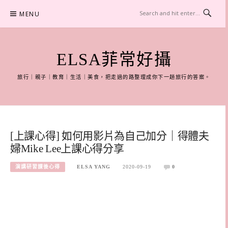
Skip
MENU
to
content
ELSA菲常好攝
旅行｜親子｜教育｜生活｜美食，把走過的路整理成你下一趟旅行的答案。
[上課心得] 如何用影片為自己加分｜得體夫
婦Mike Lee上課心得分享
演講研習課後心得
ELSA YANG
2020-09-19
0