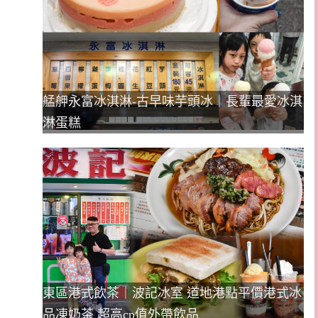
艋舺永富冰淇淋-古早味芋頭冰｜長輩最愛冰淇
淋蛋糕
東區港式飲茶｜波記冰室 道地港點平價港式冰
品凍奶茶 超高cp值外帶飲品