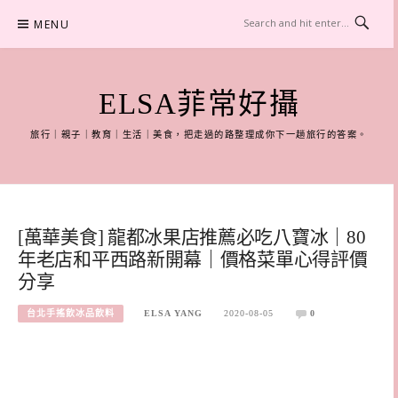
Skip
MENU
to
content
ELSA菲常好攝
旅行｜親子｜教育｜生活｜美食，把走過的路整理成你下一趟旅行的答案。
[萬華美食] 龍都冰果店推薦必吃八寶冰｜80
年老店和平西路新開幕｜價格菜單心得評價
分享
台北手搖飲冰品飲料
ELSA YANG
2020-08-05
0