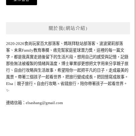
關於我(網站介紹)
2020-2026食尚玩家百大部落客、媽咪拜駐站部落客、波波黛莉部落
客、未來Family教育專欄、痞克幫家庭星球潛力獎，這裡的每一篇文
字，都是我真實走過後留下的生活片段，想用自己的感受與記憶，記錄
那些無法被複製的情緒與溫度，博士畢業卻更想把文字用來分享親子旅
行、自由行攻略與生活故事，希望陪你一起把平凡的日子，走成最美的
風景。帶著三個孩子一起看世界，把旅行變成成長，把回憶寫成故事。
Elsa｜親子旅行 × 自由行攻略 × 省錢旅行，陪你帶著孩子一起看世界。
✨
連絡信箱：
elsashang@gmail.com