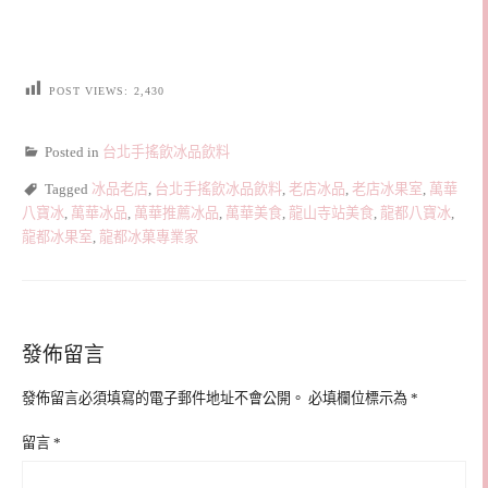
POST VIEWS:
2,430
Posted in
台北手搖飲冰品飲料
Tagged
冰品老店
,
台北手搖飲冰品飲料
,
老店冰品
,
老店冰果室
,
萬華
八寶冰
,
萬華冰品
,
萬華推薦冰品
,
萬華美食
,
龍山寺站美食
,
龍都八寶冰
,
龍都冰果室
,
龍都冰菓專業家
發佈留言
發佈留言必須填寫的電子郵件地址不會公開。
必填欄位標示為
*
留言
*