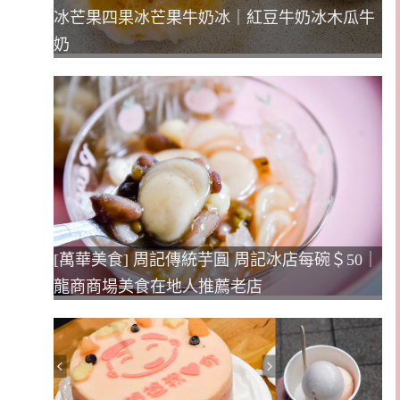
冰芒果四果冰芒果牛奶冰｜紅豆牛奶冰木瓜牛
奶
[萬華美食] 周記傳統芋圓 周記冰店每碗＄50｜
龍商商場美食在地人推薦老店