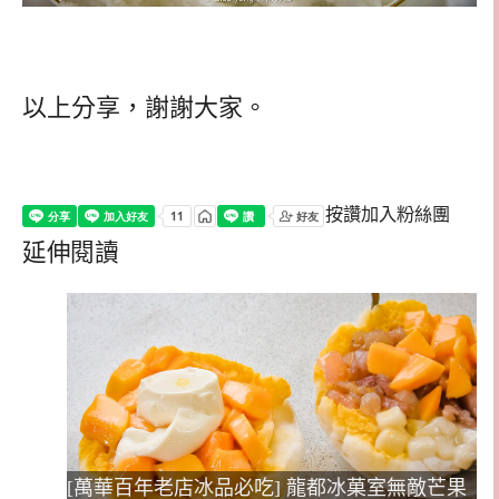
以上分享，謝謝大家。
按讚加入粉絲團
延伸閱讀
[萬華百年老店冰品必吃] 龍都冰菓室無敵芒果