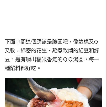
下面中間這個應該是脆圓吧，像這樣又Q
又軟，綿密的花生、熬煮軟爛的紅豆和綠
豆，還有嚼出糯米香氣的ＱＱ湯圓，每一
種餡料都好吃。